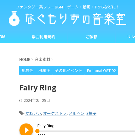
ファンタジー系フリーBGM｜ゲーム・動画・TRPGなどに！
GM
楽曲利用規約
ご依頼
リン
HOME
>
音楽素材
>
地属性
風属性
その他イベント
Fictional OST 02
Fairy Ring
2024年2月25日
-
かわいい
,
オーケストラ
,
メルヘン
,
3拍子
play_circle_filled
Fairy-Ring