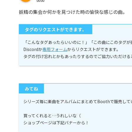
00:00
妖精の集会か何かを見つけた時の愉快な感じの曲。
タグのリクエストができます。
「こんなタグあったらいいのに！」「この曲にこのタグが
Discordか
専用フォーム
からリクエストができます。
タグの付け忘れとかもあったりするのでご協力いただける
みてね
シリーズ毎に楽曲をアルバムにまとめてBoothで販売し
買ってくれると…うれしいな（
ショップページは下記バナーから！