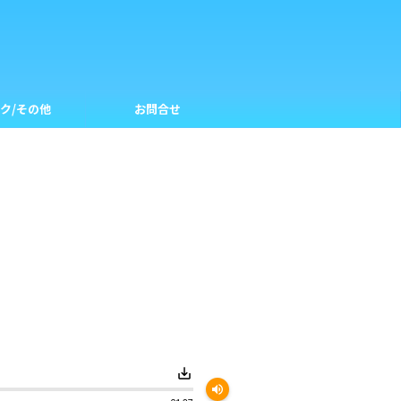
ク/その他
お問合せ
save_alt
volume_up