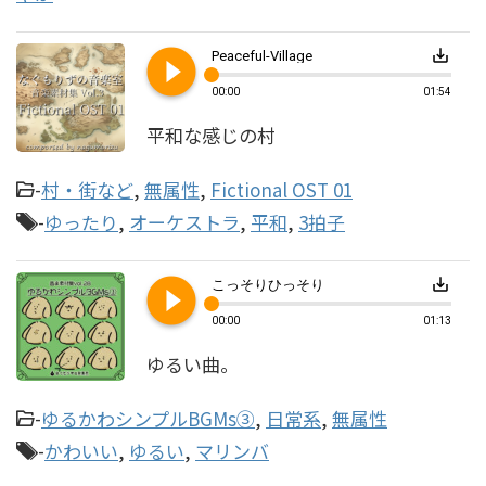
play_circle_filled
save_alt
Peaceful-Village
00:00
01:54
平和な感じの村
-
村・街など
,
無属性
,
Fictional OST 01
-
ゆったり
,
オーケストラ
,
平和
,
3拍子
play_circle_filled
save_alt
こっそりひっそり
00:00
01:13
ゆるい曲。
-
ゆるかわシンプルBGMs③
,
日常系
,
無属性
-
かわいい
,
ゆるい
,
マリンバ