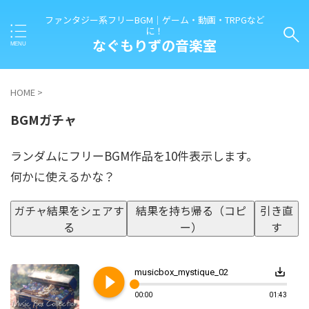
ファンタジー系フリーBGM｜ゲーム・動画・TRPGなど
に！
なぐもりずの音楽室
HOME
>
BGMガチャ
ランダムにフリーBGM作品を10件表示します。
何かに使えるかな？
ガチャ結果をシェアす
結果を持ち帰る（コピ
引き直
る
ー）
す
play_circle_filled
save_alt
musicbox_mystique_02
00:00
01:43