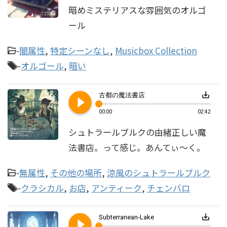
暗めミステリアスな雰囲気のオルゴ
ール
-
闇属性
,
特定シーンなし
,
Musicbox Collection
-
オルゴール
,
暗い
play_circle_filled
save_alt
古都の魔法書店
00:00
02:42
シュトラールブルクの由緒正しい魔
法書店。って感じ。あんてぃ～く。
-
無属性
,
その他の場所
,
涼風のシュトラールブルク
-
クラシカル
,
お店
,
アンティーク
,
チェンバロ
play_circle_filled
save_alt
Subterranean-Lake