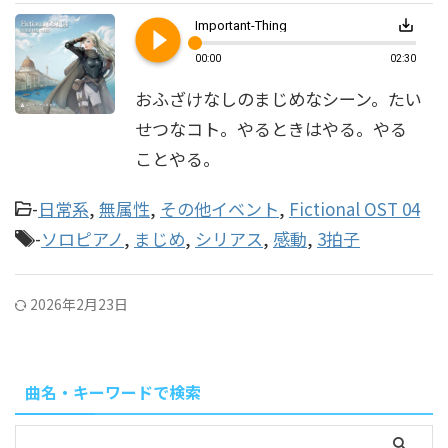
play_circle_filled
save_alt
Important-Thing
00:00
02:30
おふざけなしのまじめなシーン。たい
せつなコト。やるときはやる。やる
ことやる。
-
日常系
,
無属性
,
その他イベント
,
Fictional OST 04
-
ソロピアノ
,
まじめ
,
シリアス
,
感動
,
3拍子
2026年2月23日
曲名・キーワードで検索