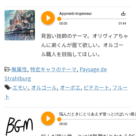
play_circle_filled
save_alt
Apprenti-Ingenieur
00:00
01:44
見習い技師のテーマ。オリヴィアちゃ
んに弟くんが居て欲しい。オルゴー
ル職人を目指してほしい。
-
無属性
,
特定キャラのテーマ
,
Paysage de
Strahlburg
-
エモい
,
オルゴール
,
オーボエ
,
ピチカート
,
フルー
ト
play_circle_filled
00:00