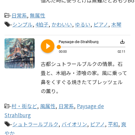
悩んだ時に使っとけば無難だとおもうBG
-
日常系
,
無属性
-
シンプル
,
4拍子
,
かわいい
,
ゆるい
,
ピアノ
,
木琴
play_circle_filled
save_alt
Paysage-de-Strahlburg
00:00
02:11
古都シュトラールブルクの情景。石
畳と、木組み・漆喰の家。風に乗って
鼻をくすぐる焼きたてブレッツェル
の薫り。
-
村・街など
,
風属性
,
日常系
,
Paysage de
Strahlburg
-
シュトラールブルク
,
バイオリン
,
ピアノ
,
平和
,
爽
やか