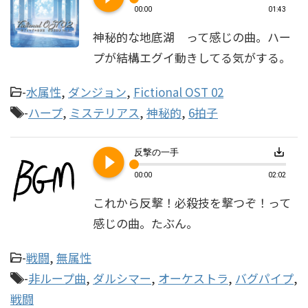
00:00
01:43
神秘的な地底湖 って感じの曲。ハー
プが結構エグイ動きしてる気がする。
-
水属性
,
ダンジョン
,
Fictional OST 02
-
ハープ
,
ミステリアス
,
神秘的
,
6拍子
play_circle_filled
save_alt
反撃の一手
00:00
02:02
これから反撃！必殺技を撃つぞ！って
感じの曲。たぶん。
-
戦闘
,
無属性
-
非ループ曲
,
ダルシマー
,
オーケストラ
,
バグパイプ
,
戦闘