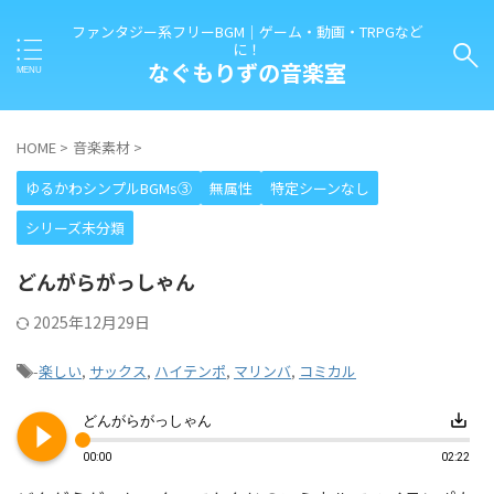
ファンタジー系フリーBGM｜ゲーム・動画・TRPGなど
に！
なぐもりずの音楽室
HOME
>
音楽素材
>
ゆるかわシンプルBGMs③
無属性
特定シーンなし
シリーズ未分類
どんがらがっしゃん
2025年12月29日
-
楽しい
,
サックス
,
ハイテンポ
,
マリンバ
,
コミカル
play_circle_filled
save_alt
どんがらがっしゃん
00:00
02:22