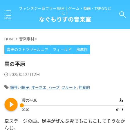
ファンタジー系フリーBGM｜ゲーム・動画・TRPGなど
に！
なぐもりずの音楽室
HOME
>
音楽素材
>
青天のストラヴェルニア
フィールド
風属性
雲の平原
2025年12月12日
-
鉄琴
,
4拍子
,
オーボエ
,
ハープ
,
フルート
,
神秘的
play_circle_filled
save_alt
雲の平原
00:00
01:18
空ステージの曲。足場がぜんぶ雲でもこもこしてそうなか
んじ。