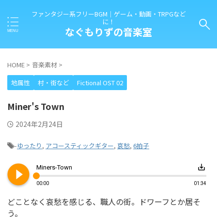
ファンタジー系フリーBGM｜ゲーム・動画・TRPGなど
に！
なぐもりずの音楽室
HOME
>
音楽素材
>
地属性
村・街など
Fictional OST 02
Miner's Town
2024年2月24日
-
ゆったり
,
アコースティックギター
,
哀愁
,
6拍子
play_circle_filled
save_alt
Miners-Town
00:00
01:34
どことなく哀愁を感じる、職人の街。ドワーフとか居そ
う。