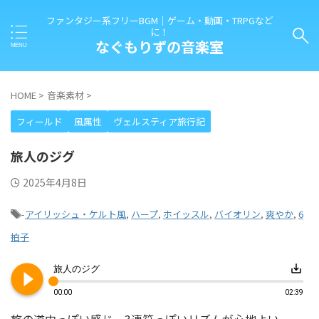
ファンタジー系フリーBGM｜ゲーム・動画・TRPGなど
に！
なぐもりずの音楽室
HOME
>
音楽素材
>
フィールド
風属性
ヴェルスティア旅行記
旅人のジグ
2025年4月8日
-
アイリッシュ・ケルト風
,
ハープ
,
ホイッスル
,
バイオリン
,
爽やか
,
6
拍子
play_circle_filled
save_alt
旅人のジグ
00:00
02:39