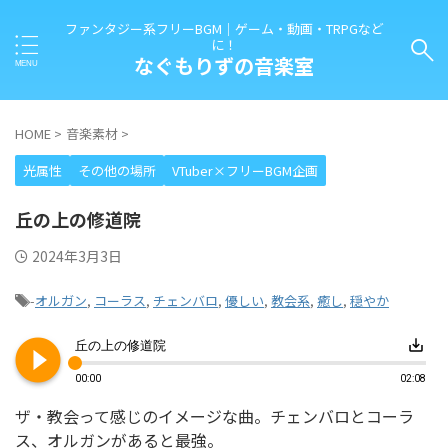
ファンタジー系フリーBGM｜ゲーム・動画・TRPGなど
に！
なぐもりずの音楽室
HOME
>
音楽素材
>
光属性
その他の場所
VTuber×フリーBGM企画
丘の上の修道院
2024年3月3日
-
オルガン
,
コーラス
,
チェンバロ
,
優しい
,
教会系
,
癒し
,
穏やか
play_circle_filled
save_alt
丘の上の修道院
00:00
02:08
ザ・教会って感じのイメージな曲。チェンバロとコーラ
ス、オルガンがあると最強。