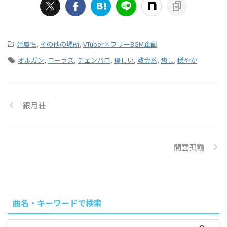
-
光属性
,
その他の場所
,
VTuber×フリーBGM企画
-
オルガン
,
コーラス
,
チェンバロ
,
優しい
,
教会系
,
癒し
,
穏やか
銀月荘
間雲孤鶴
曲名・キーワードで検索