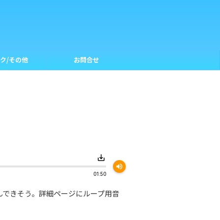
ク/その他
お問合せ
save_alt
volume_up
01:50
んできそう。詳細ページにループ用音