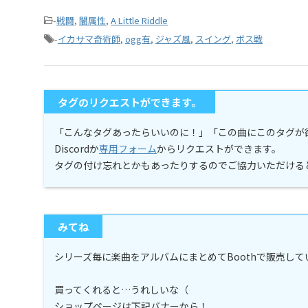
-
戦闘
,
闇属性
,
A Little Riddle
-
イカサマ奇術師
,
ogg有
,
ジャズ風
,
スイング
,
ボス戦
タグのリクエストができます。
「こんなタグあったらいいのに！」「この曲にこのタグが
Discordか
専用フォーム
からリクエストができます。
タグの付け忘れとかもあったりするのでご協力いただける
みてね
シリーズ毎に楽曲をアルバムにまとめてBoothで販売し
買ってくれると…うれしいな（
ショップページは下記バナーから！