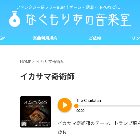
ファンタジー系フリーBGM｜ゲーム・動画・TRPGなどに！
GM
楽曲利用規約
ご依頼
リン
HOME
>
イカサマ奇術師
イカサマ奇術師
play_circle_filled
The-Charlatan
00:00
イカサマ奇術師のテーマ。トランプ飛
源有