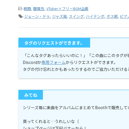
-
戦闘
,
闇属性
,
VTuber×フリーBGM企画
-
ジェーン・ドゥ
,
ジャズ風
,
スイング
,
ハイテンポ
,
ボス戦
,
ピア
タグのリクエストができます。
「こんなタグあったらいいのに！」「この曲にこのタグが
Discordか
専用フォーム
からリクエストができます。
タグの付け忘れとかもあったりするのでご協力いただける
みてね
シリーズ毎に楽曲をアルバムにまとめてBoothで販売し
買ってくれると…うれしいな（
ショップページは下記バナーから！