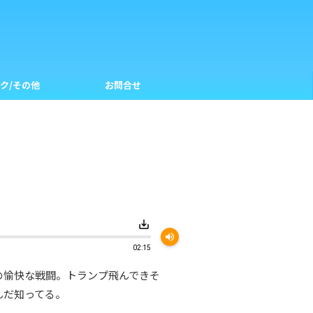
ク/その他
お問合せ
save_alt
volume_up
02:15
の愉快な戦闘。トランプ飛んできそ
んだ知ってる。