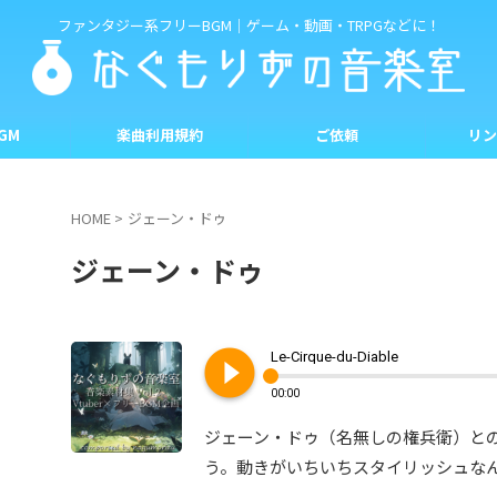
ファンタジー系フリーBGM｜ゲーム・動画・TRPGなどに！
GM
楽曲利用規約
ご依頼
リン
HOME
>
ジェーン・ドゥ
ジェーン・ドゥ
play_circle_filled
Le-Cirque-du-Diable
00:00
ジェーン・ドゥ（名無しの権兵衛）と
う。動きがいちいちスタイリッシュな