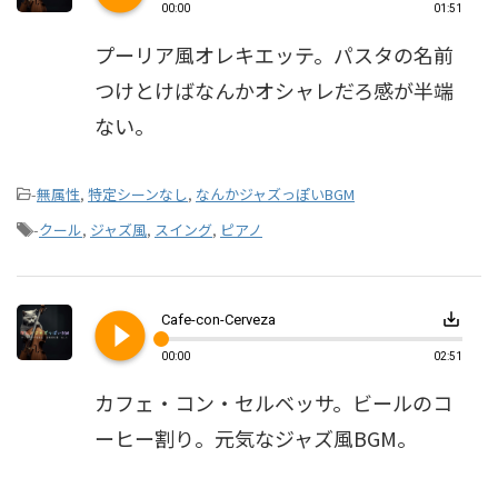
00:00
01:51
プーリア風オレキエッテ。パスタの名前
つけとけばなんかオシャレだろ感が半端
ない。
-
無属性
,
特定シーンなし
,
なんかジャズっぽいBGM
-
クール
,
ジャズ風
,
スイング
,
ピアノ
play_circle_filled
save_alt
Cafe-con-Cerveza
00:00
02:51
カフェ・コン・セルベッサ。ビールのコ
ーヒー割り。元気なジャズ風BGM。