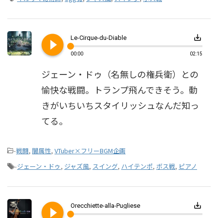
play_circle_filled
save_alt
Le-Cirque-du-Diable
00:00
02:15
ジェーン・ドゥ（名無しの権兵衛）との
愉快な戦闘。トランプ飛んできそう。動
きがいちいちスタイリッシュなんだ知っ
てる。
-
戦闘
,
闇属性
,
VTuber×フリーBGM企画
-
ジェーン・ドゥ
,
ジャズ風
,
スイング
,
ハイテンポ
,
ボス戦
,
ピアノ
play_circle_filled
save_alt
Orecchiette-alla-Pugliese