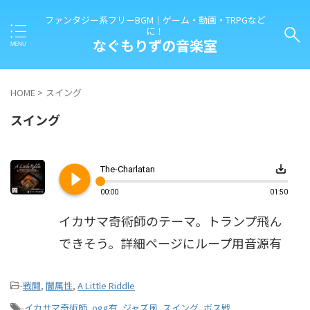
ファンタジー系フリーBGM｜ゲーム・動画・TRPGなど
に！
なぐもりずの音楽室
HOME
>
スイング
スイング
play_circle_filled
save_alt
The-Charlatan
00:00
01:50
イカサマ奇術師のテーマ。トランプ飛ん
できそう。詳細ページにループ用音源有
-
戦闘
,
闇属性
,
A Little Riddle
-
イカサマ奇術師
,
ogg有
,
ジャズ風
,
スイング
,
ボス戦