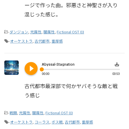
ージで作った曲。邪悪さと神聖さが入り
混じった感じ。
-
ダンジョン
,
光属性
,
闇属性
,
Fictional OST 03
-
オーケストラ
,
古代都市
,
重厚感
play_circle_filled
save_alt
Abyssal-Stagnation
00:00
03:53
古代都市最深部で何かヤバそうな敵と戦
う感じ
-
戦闘
,
光属性
,
闇属性
,
Fictional OST 03
-
オーケストラ
,
コーラス
,
ボス戦
,
古代都市
,
重厚感