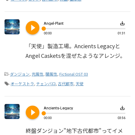
play_circle_filled
save_alt
Angel-Plant
00:00
01:31
「天使」製造工場。Ancients Legacyと
Angel Casketsを混ぜたようなアレンジ。
-
ダンジョン
,
光属性
,
闇属性
,
Fictional OST 03
-
オーケストラ
,
チェンバロ
,
古代都市
,
天使
play_circle_filled
save_alt
Ancients-Legacy
00:00
03:56
終盤ダンジョン"地下古代都市"ってイメ