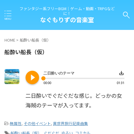
ファンタジー系フリーBGM｜ゲーム・動画・TRPGなど
に！
なぐもりずの音楽室
HOME
>
船酔い船長（仮）
船酔い船長（仮）
play_circle_filled
save_alt
二日酔いのテーマ
00:00
01:31
二日酔いでぐだぐだな感じ。どっかの女
海賊のテーマが入ってます。
-
無属性
,
その他イベント
,
異世界旅行記楽曲集
-
船酔い船長（仮）
,
ぐだぐだ
,
ゆるい
,
コミカル