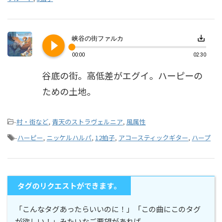
play_circle_filled
save_alt
峡谷の街ファルカ
00:00
02:30
谷底の街。高低差がエグイ。ハーピーの
ための土地。
-
村・街など
,
青天のストラヴェルニア
,
風属性
-
ハーピー
,
ニッケルハルパ
,
12拍子
,
アコースティックギター
,
ハープ
タグのリクエストができます。
「こんなタグあったらいいのに！」「この曲にこのタグ
が欲しい！」みたいなご要望があれば、