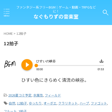
ファンタジー系フリーBGM｜ゲーム・動画・TRPGなど
に！
なぐもりずの音楽室
HOME
>
12拍子
12拍子
play_circle_filled
save_alt
ひすいの峡谷
00:00
01:53
ひすい色にきらめく清流の峡谷。
-
2026夏コミ予定
,
水属性
,
フィールド
-
自然
,
12拍子
,
ゆったり
,
オーボエ
,
クラリネット
,
ハープ
,
ファゴット
,
フルート
,
3拍子