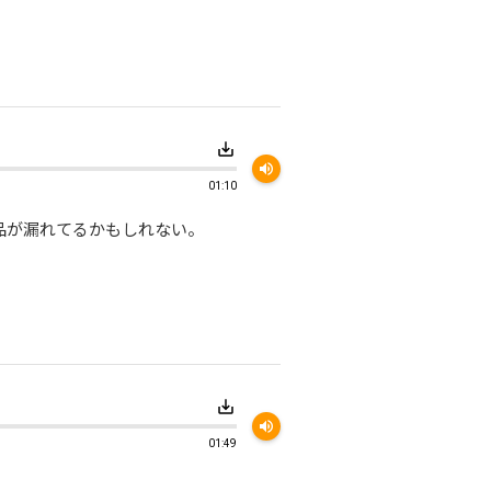
save_alt
volume_up
01:10
品が漏れてるかもしれない。
save_alt
volume_up
01:49