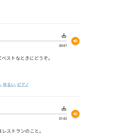
save_alt
volume_up
00:47
ズベストなときにどうぞ。
い
,
ゆるい
,
ピアノ
save_alt
volume_up
01:42
はレストランのこと。