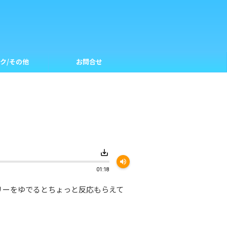
ク/その他
お問合せ
save_alt
volume_up
01:18
リーをゆでるとちょっと反応もらえて