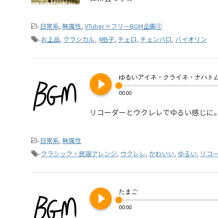
-
日常系
,
無属性
,
VTuber×フリーBGM企画②
-
お上品
,
クラシカル
,
4拍子
,
チェロ
,
チェンバロ
,
バイオリン
play_circle_filled
ゆるいアイネ・クライネ・ナハト
00:00
リコーダーとウクレレでゆるい感じに
-
日常系
,
無属性
-
クラシック・民謡アレンジ
,
ウクレレ
,
かわいい
,
ゆるい
,
リコ
play_circle_filled
たまご
00:00