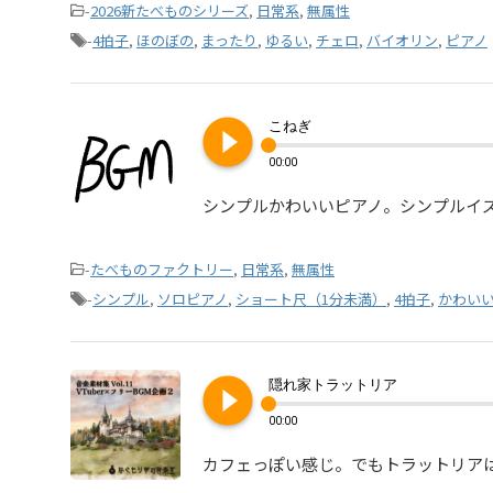
-
2026新たべものシリーズ
,
日常系
,
無属性
-
4拍子
,
ほのぼの
,
まったり
,
ゆるい
,
チェロ
,
バイオリン
,
ピアノ
play_circle_filled
こねぎ
00:00
シンプルかわいいピアノ。シンプルイ
-
たべものファクトリー
,
日常系
,
無属性
-
シンプル
,
ソロピアノ
,
ショート尺（1分未満）
,
4拍子
,
かわい
play_circle_filled
隠れ家トラットリア
00:00
カフェっぽい感じ。でもトラットリア