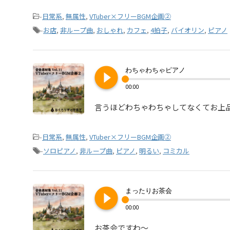
-
日常系
,
無属性
,
VTuber×フリーBGM企画②
-
お店
,
非ループ曲
,
おしゃれ
,
カフェ
,
4拍子
,
バイオリン
,
ピアノ
play_circle_filled
わちゃわちゃピアノ
00:00
言うほどわちゃわちゃしてなくてお上
-
日常系
,
無属性
,
VTuber×フリーBGM企画②
-
ソロピアノ
,
非ループ曲
,
ピアノ
,
明るい
,
コミカル
play_circle_filled
まったりお茶会
00:00
お茶会ですわ～