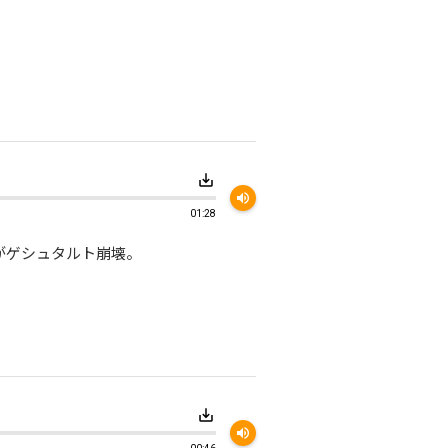
save_alt
volume_up
01:28
がゲシュタルト崩壊。
save_alt
volume_up