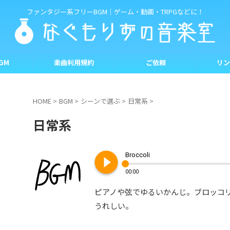
ファンタジー系フリーBGM｜ゲーム・動画・TRPGなどに！
GM
楽曲利用規約
ご依頼
リン
HOME
>
BGM
>
シーンで選ぶ
>
日常系
>
日常系
play_circle_filled
Broccoli
00:00
ピアノや弦でゆるいかんじ。ブロッコ
うれしい。