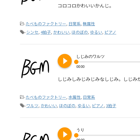
コロコロかわいいかんじ。
-
たべものファクトリー
,
日常系
,
無属性
-
シンセ
,
4拍子
,
かわいい
,
ほのぼの
,
ゆるい
,
ピアノ
play_circle_filled
しじみのワルツ
00:00
しじみしみじみじみなしじみ。しじみ
-
たべものファクトリー
,
水属性
,
日常系
-
ワルツ
,
かわいい
,
ほのぼの
,
ゆるい
,
ピアノ
,
3拍子
play_circle_filled
うり