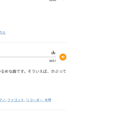
00:46
。
カル
save_alt
volume_up
00:51
ゆるめな曲です。そういえば、かぶって
アノ
,
ファゴット
,
リコーダー
,
木琴