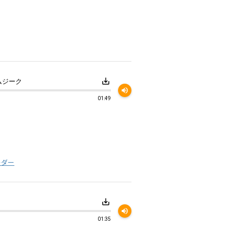
save_alt
ムジーク
volume_up
01:49
。
ーダー
save_alt
volume_up
01:35