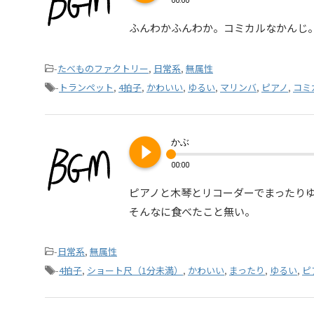
00:00
ふんわかふんわか。コミカルなかんじ
-
たべものファクトリー
,
日常系
,
無属性
-
トランペット
,
4拍子
,
かわいい
,
ゆるい
,
マリンバ
,
ピアノ
,
コミ
play_circle_filled
かぶ
00:00
ピアノと木琴とリコーダーでまったり
そんなに食べたこと無い。
-
日常系
,
無属性
-
4拍子
,
ショート尺（1分未満）
,
かわいい
,
まったり
,
ゆるい
,
ピ