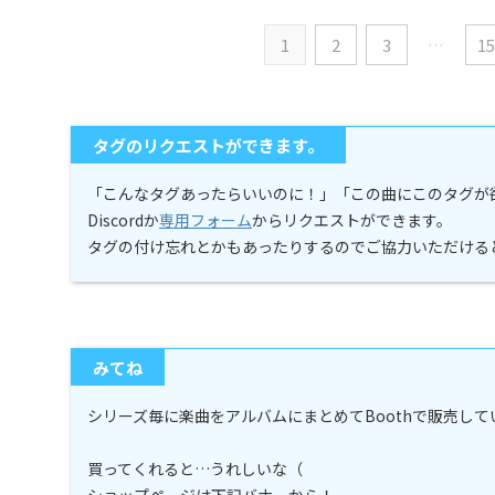
1
2
3
…
15
タグのリクエストができます。
「こんなタグあったらいいのに！」「この曲にこのタグが
Discordか
専用フォーム
からリクエストができます。
タグの付け忘れとかもあったりするのでご協力いただける
みてね
シリーズ毎に楽曲をアルバムにまとめてBoothで販売し
買ってくれると…うれしいな（
ショップページは下記バナーから！