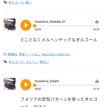
-
オルゴール
,
暗い
play_circle_filled
save_alt
musicbox_fairytale_01
00:00
01:25
どことなくメルヘンチックなオルゴール
-
無属性
,
特定シーンなし
,
Musicbox Collection
-
オルゴール
,
メルヘン
,
明るい
play_circle_filled
save_alt
musicbox_folia01
00:00
01:14
フォリアの定型パターンを使ったオルゴ
ール。すけべ。