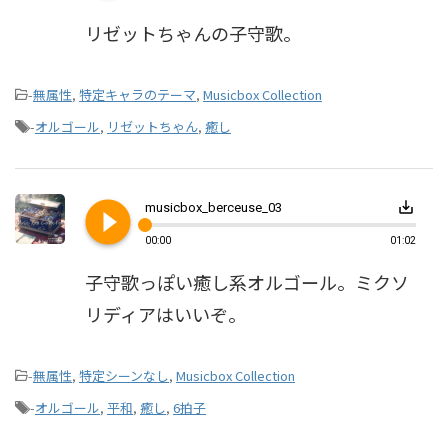
リゼットちゃんの子守歌。
-
無属性
,
特定キャラのテーマ
,
Musicbox Collection
-
オルゴール
,
リゼットちゃん
,
癒し
play_circle_filled
save_alt
musicbox_berceuse_03
00:00
01:02
子守歌っぽい癒し系オルゴール。ミクソ
リディアはいいぞ。
-
無属性
,
特定シーンなし
,
Musicbox Collection
-
オルゴール
,
平和
,
癒し
,
6拍子