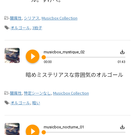
-
闇属性
,
シリアス
,
Musicbox Collection
-
オルゴール
,
3拍子
play_circle_filled
save_alt
musicbox_mystique_02
00:00
01:43
暗めミステリアスな雰囲気のオルゴール
-
闇属性
,
特定シーンなし
,
Musicbox Collection
-
オルゴール
,
暗い
play_circle_filled
save_alt
musicbox_nocturne_01