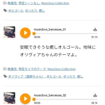
-
無属性
,
特定シーンなし
,
Musicbox Collection
-
オルゴール
,
ゆったり
,
癒し
play_circle_filled
save_alt
musicbox_berceuse_01
00:00
01:13
安眠できそうな癒しオルゴール。地味に
オリヴィアちゃんのテーマよ。
-
無属性
,
特定キャラのテーマ
,
Musicbox Collection
-
オリヴィア（庭師ちゃん）
,
オルゴール
,
ゆったり
,
癒し
play_circle_filled
save_alt
musicbox_berceuse_02
00:00
02:14