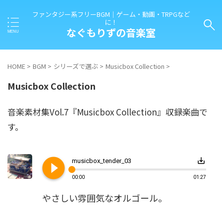
ファンタジー系フリーBGM｜ゲーム・動画・TRPGなど
に！
なぐもりずの音楽室
HOME
>
BGM
>
シリーズで選ぶ
>
Musicbox Collection
>
Musicbox Collection
音楽素材集Vol.7『Musicbox Collection』収録楽曲で
す。
play_circle_filled
save_alt
musicbox_tender_03
00:00
01:27
やさしい雰囲気なオルゴール。