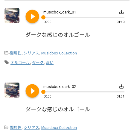
play_circle_filled
save_alt
musicbox_dark_01
00:00
01:40
ダークな感じのオルゴール
-
闇属性
,
シリアス
,
Musicbox Collection
-
オルゴール
,
ダーク
,
暗い
play_circle_filled
save_alt
musicbox_dark_02
00:00
01:51
ダークな感じのオルゴール
-
闇属性
,
シリアス
,
Musicbox Collection