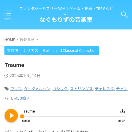
ファンタジー系フリーBGM｜ゲーム・動画・TRPGなど
に！
なぐもりずの音楽室
HOME
>
音楽素材
>
闇属性
シリアス
Gothic and Classical Collection
Träume
2025年10月14日
-
ワルツ
,
ダークメルヘン
,
ゴシック
,
ストリングス
,
チェレスタ
,
チェン
バロ
,
夜
,
3拍子
play_circle_filled
save_alt
Traume
00:00
01:33