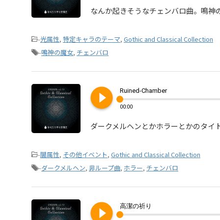
なんか起きそうなチェンバロ曲。鳴神
-
光属性
,
特定キャラのテーマ
,
Gothic and Classical Collection
-
鳴神の魔女
,
チェンバロ
play_circle_filled
Ruined-Chamber
00:00
ダークメルヘンとかホラーとかのタイ
-
闇属性
,
その他イベント
,
Gothic and Classical Collection
-
ダークメルヘン
,
非ループ曲
,
ホラー
,
チェンバロ
play_circle_filled
高潔の祈り