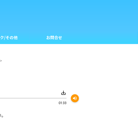
ク/その他
お問合せ
>
save_alt
volume_up
01:33
つ。