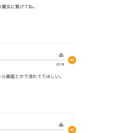
の魔女に繋げてね。
save_alt
volume_up
01:19
トル画面とかで流れててほしい。
save_alt
volume_up