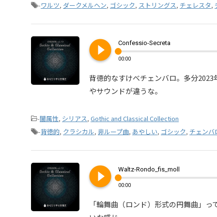
-
ワルツ
,
ダークメルヘン
,
ゴシック
,
ストリングス
,
チェレスタ
,
play_circle_filled
Confessio-Secreta
00:00
背徳的なすけべチェンバロ。多分202
やサウンドが違うな。
-
闇属性
,
シリアス
,
Gothic and Classical Collection
-
背徳的
,
クラシカル
,
非ループ曲
,
あやしい
,
ゴシック
,
チェンバ
play_circle_filled
Waltz-Rondo_fis_moll
00:00
「輪舞曲（ロンド）形式の円舞曲」っ