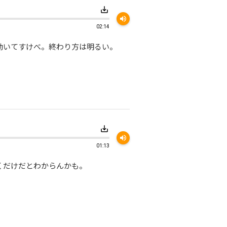
save_alt
volume_up
02:14
動いてすけべ。終わり方は明るい。
save_alt
volume_up
01:13
くだけだとわからんかも。