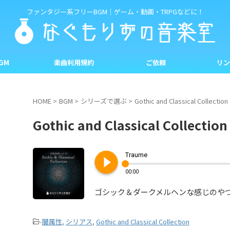
ファンタジー系フリーBGM｜ゲーム・動画・TRPGなどに！
GM
楽曲利用規約
ご依頼
リン
HOME
>
BGM
>
シリーズで選ぶ
>
Gothic and Classical Collection
Gothic and Classical Collection
play_circle_filled
Traume
00:00
ゴシック＆ダークメルヘンな感じのや
-
闇属性
,
シリアス
,
Gothic and Classical Collection