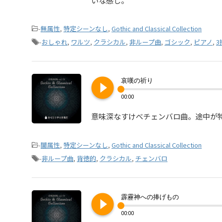
いな感じ。
-
無属性
,
特定シーンなし
,
Gothic and Classical Collection
-
おしゃれ
,
ワルツ
,
クラシカル
,
非ループ曲
,
ゴシック
,
ピアノ
,
3
play_circle_filled
哀嘆の祈り
00:00
意味深なすけべチェンバロ曲。途中が
-
闇属性
,
特定シーンなし
,
Gothic and Classical Collection
-
非ループ曲
,
背徳的
,
クラシカル
,
チェンバロ
play_circle_filled
霹靂神への捧げもの
00:00