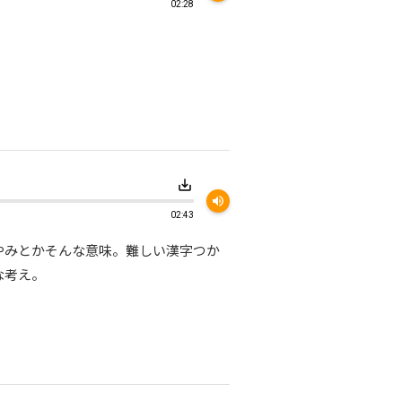
02:28
save_alt
volume_up
02:43
やみとかそんな意味。難しい漢字つか
な考え。