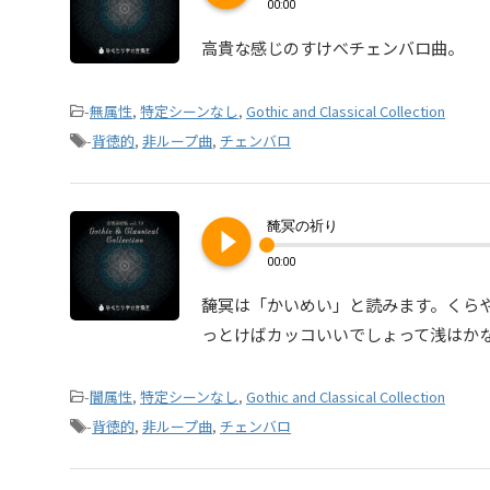
00:00
高貴な感じのすけべチェンバロ曲。
-
無属性
,
特定シーンなし
,
Gothic and Classical Collection
-
背徳的
,
非ループ曲
,
チェンバロ
play_circle_filled
馣冥の祈り
00:00
馣冥は「かいめい」と読みます。くら
っとけばカッコいいでしょって浅はか
-
闇属性
,
特定シーンなし
,
Gothic and Classical Collection
-
背徳的
,
非ループ曲
,
チェンバロ