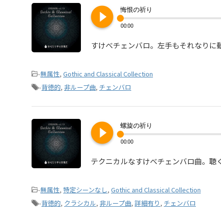
play_circle_filled
悔恨の祈り
00:00
すけべチェンバロ。左手もそれなりに
-
無属性
,
Gothic and Classical Collection
-
背徳的
,
非ループ曲
,
チェンバロ
play_circle_filled
螺旋の祈り
00:00
テクニカルなすけべチェンバロ曲。聴
-
無属性
,
特定シーンなし
,
Gothic and Classical Collection
-
背徳的
,
クラシカル
,
非ループ曲
,
詳細有り
,
チェンバロ