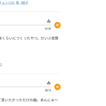
チェンバロ
,
夜
,
3拍子
save_alt
volume_up
01:35
3年くらいにつくったやつ。だいぶ音質
ロ
save_alt
volume_up
03:13
て言いたかっただけの曲。あんにゅ～