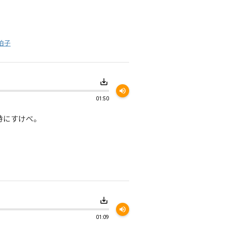
拍子
save_alt
volume_up
01:50
特にすけべ。
save_alt
volume_up
01:09