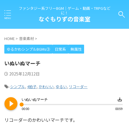
ファンタジー系フリーBGM｜ゲーム・動画・TRPGなど
に！
なぐもりずの音楽室
HOME
>
音楽素材
>
ゆるかわシンプルBGMs③
日常系
無属性
いぬいぬマーチ
2025年12月12日
-
シンプル
,
4拍子
,
かわいい
,
ゆるい
,
リコーダー
play_circle_filled
save_alt
いぬいぬマーチ
00:00
00:59
リコーダーのかわいいマーチです。