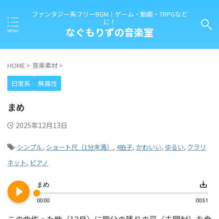
ファンタジー系フリーBGM｜ゲーム・動画・TRPGなど
に！
なぐもりずの音楽室
HOME
>
音楽素材
>
日常系
無属性
まめ
2025年12月13日
-
シンプル
,
ショート尺（1分未満）
,
4拍子
,
かわいい
,
ゆるい
,
クラリ
ネット
,
ピアノ
play_circle_filled
save_alt
まめ
00:00
00:51