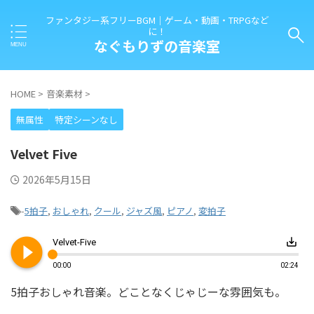
ファンタジー系フリーBGM｜ゲーム・動画・TRPGなど
に！
なぐもりずの音楽室
HOME
>
音楽素材
>
無属性
特定シーンなし
Velvet Five
2026年5月15日
-
5拍子
,
おしゃれ
,
クール
,
ジャズ風
,
ピアノ
,
変拍子
play_circle_filled
save_alt
Velvet-Five
00:00
02:24
5拍子おしゃれ音楽。どことなくじゃじーな雰囲気も。