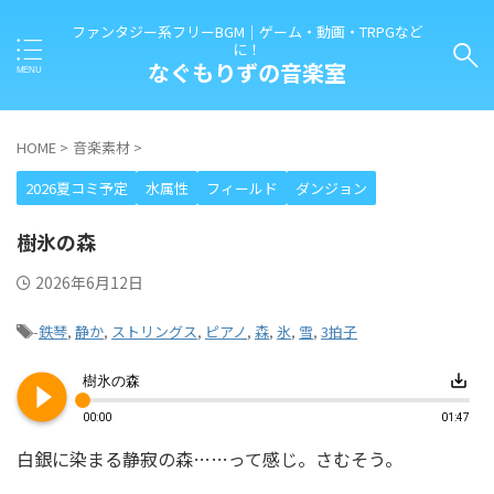
ファンタジー系フリーBGM｜ゲーム・動画・TRPGなど
に！
なぐもりずの音楽室
HOME
>
音楽素材
>
2026夏コミ予定
水属性
フィールド
ダンジョン
樹氷の森
2026年6月12日
-
鉄琴
,
静か
,
ストリングス
,
ピアノ
,
森
,
氷
,
雪
,
3拍子
play_circle_filled
save_alt
樹氷の森
00:00
01:47
白銀に染まる静寂の森……って感じ。さむそう。