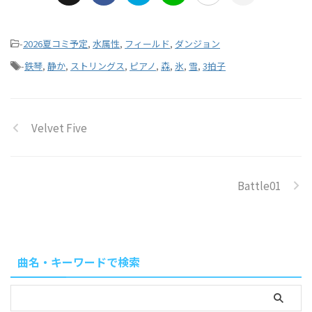
-
2026夏コミ予定
,
水属性
,
フィールド
,
ダンジョン
-
鉄琴
,
静か
,
ストリングス
,
ピアノ
,
森
,
氷
,
雪
,
3拍子
Velvet Five
Battle01
曲名・キーワードで検索