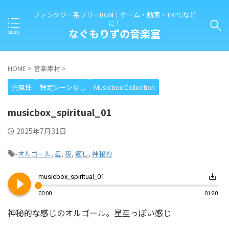
ファンタジー系フリーBGM｜ゲーム・動画・TRPGなど
に！
なぐもりずの音楽室
HOME
>
音楽素材
>
光属性
特定シーンなし
Musicbox Collection
musicbox_spiritual_01
2025年7月31日
-
オルゴール
,
星
,
夜
,
癒し
,
神秘的
play_circle_filled
save_alt
musicbox_spiritual_01
00:00
01:20
神秘的な感じのオルゴール。星空っぽい感じ