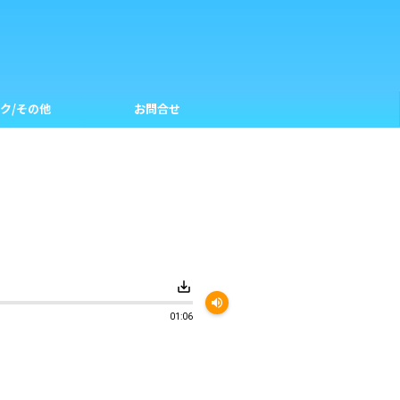
ク/その他
お問合せ
save_alt
volume_up
01:06
。