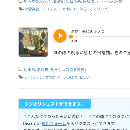
-
ゆるかわシンプルBGMs③
,
日常系
,
無属性
,
シリーズ未分類
-
木管楽器
,
シロフォン
,
かわいい
,
ゆるい
,
マリンバ
play_circle_filled
名物、串焼きキノコ
00:00
ほのぼの明るい感じの日常曲。きのこ
-
日常系
,
無属性
,
ルーシュカの冒険譚2
-
シロフォン
,
かわいい
,
ほのぼの
,
ピアノ
タグのリクエストができます。
「こんなタグあったらいいのに！」「この曲にこのタグが
Discordか
専用フォーム
からリクエストができます。