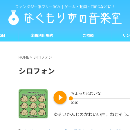
ファンタジー系フリーBGM｜ゲーム・動画・TRPGなどに！
GM
楽曲利用規約
ご依頼
リン
HOME
>
シロフォン
シロフォン
play_circle_filled
ちょっとねむいな
00:00
ゆるいかんじのかわいい曲。ねむそう