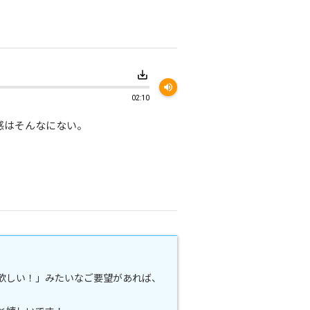
save_alt
volume_up
02:10
感はそんなにない。
欲しい！」みたいなご要望があれば、