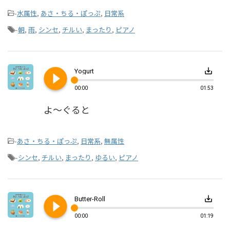
-
水属性
,
あさ・ちる・ぽっぷ
,
日常系
-
朝
,
雨
,
シンセ
,
チルい
,
まったり
,
ピアノ
play_circle_filled
save_alt
Yogurt
00:00
01:53
よ～ぐると
-
あさ・ちる・ぽっぷ
,
日常系
,
無属性
-
シンセ
,
チルい
,
まったり
,
ゆるい
,
ピアノ
play_circle_filled
save_alt
Butter-Roll
00:00
01:19