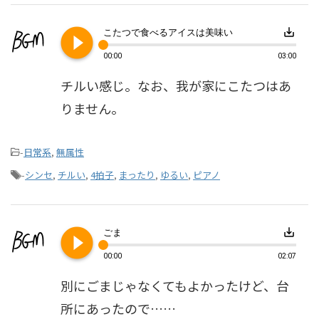
play_circle_filled
save_alt
こたつで食べるアイスは美味い
00:00
03:00
チルい感じ。なお、我が家にこたつはあ
りません。
-
日常系
,
無属性
-
シンセ
,
チルい
,
4拍子
,
まったり
,
ゆるい
,
ピアノ
play_circle_filled
save_alt
ごま
00:00
02:07
別にごまじゃなくてもよかったけど、台
所にあったので……