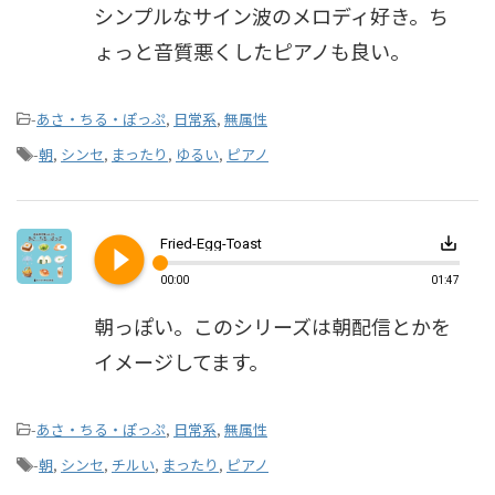
シンプルなサイン波のメロディ好き。ち
ょっと音質悪くしたピアノも良い。
-
あさ・ちる・ぽっぷ
,
日常系
,
無属性
-
朝
,
シンセ
,
まったり
,
ゆるい
,
ピアノ
play_circle_filled
save_alt
Fried-Egg-Toast
00:00
01:47
朝っぽい。このシリーズは朝配信とかを
イメージしてます。
-
あさ・ちる・ぽっぷ
,
日常系
,
無属性
-
朝
,
シンセ
,
チルい
,
まったり
,
ピアノ