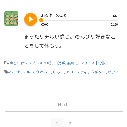
play_circle_filled
save_alt
ある休日のこと
00:00
02:58
まったりチルい感じ。のんびり好きなこ
とをして休もう。
-
ゆるかわシンプルBGMs③
,
日常系
,
無属性
,
シリーズ未分類
-
シンセ
,
チルい
,
かわいい
,
ゆるい
,
アコースティックギター
,
ピアノ
Next »
1
2