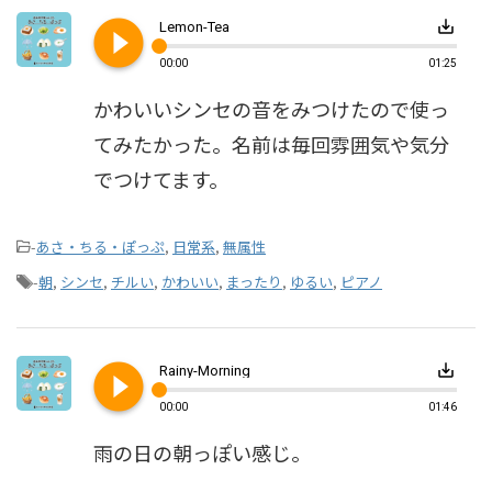
play_circle_filled
save_alt
Lemon-Tea
00:00
01:25
かわいいシンセの音をみつけたので使っ
てみたかった。名前は毎回雰囲気や気分
でつけてます。
-
あさ・ちる・ぽっぷ
,
日常系
,
無属性
-
朝
,
シンセ
,
チルい
,
かわいい
,
まったり
,
ゆるい
,
ピアノ
play_circle_filled
save_alt
Rainy-Morning
00:00
01:46
雨の日の朝っぽい感じ。