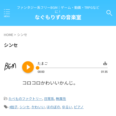
ファンタジー系フリーBGM｜ゲーム・動画・TRPGなど
に！
なぐもりずの音楽室
HOME
>
シンセ
シンセ
play_circle_filled
save_alt
たまご
00:00
01:35
コロコロかわいいかんじ。
-
たべものファクトリー
,
日常系
,
無属性
-
4拍子
,
シンセ
,
かわいい
,
ほのぼの
,
ゆるい
,
ピアノ