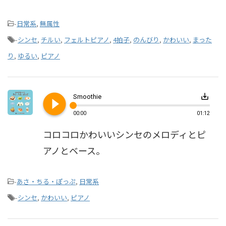
-
日常系
,
無属性
-
シンセ
,
チルい
,
フェルトピアノ
,
4拍子
,
のんびり
,
かわいい
,
まった
り
,
ゆるい
,
ピアノ
play_circle_filled
save_alt
Smoothie
00:00
01:12
コロコロかわいいシンセのメロディとピ
アノとベース。
-
あさ・ちる・ぽっぷ
,
日常系
-
シンセ
,
かわいい
,
ピアノ