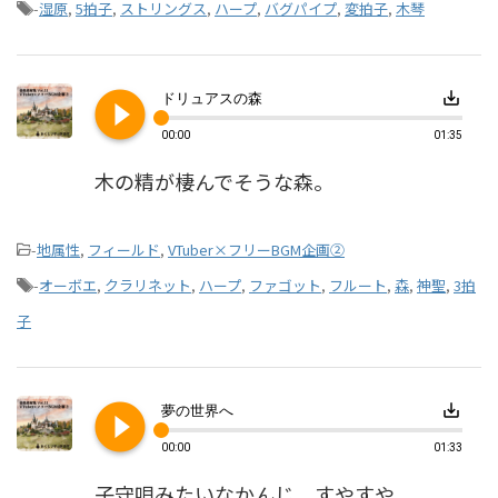
-
湿原
,
5拍子
,
ストリングス
,
ハープ
,
バグパイプ
,
変拍子
,
木琴
play_circle_filled
save_alt
ドリュアスの森
00:00
01:35
木の精が棲んでそうな森。
-
地属性
,
フィールド
,
VTuber×フリーBGM企画②
-
オーボエ
,
クラリネット
,
ハープ
,
ファゴット
,
フルート
,
森
,
神聖
,
3拍
子
play_circle_filled
save_alt
夢の世界へ
00:00
01:33
子守唄みたいなかんじ。すやすや。