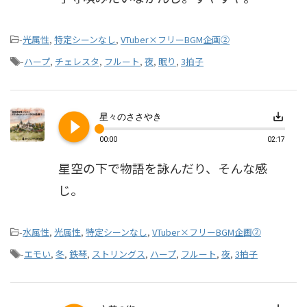
-
光属性
,
特定シーンなし
,
VTuber×フリーBGM企画②
-
ハープ
,
チェレスタ
,
フルート
,
夜
,
眠り
,
3拍子
play_circle_filled
save_alt
星々のささやき
00:00
02:17
星空の下で物語を詠んだり、そんな感
じ。
-
水属性
,
光属性
,
特定シーンなし
,
VTuber×フリーBGM企画②
-
エモい
,
冬
,
鉄琴
,
ストリングス
,
ハープ
,
フルート
,
夜
,
3拍子