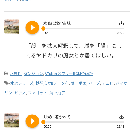
play_circle_filled
save_alt
水底に沈む古城
00:00
02:29
「殻」を拡大解釈して、城を「殻」にし
てるヤドカリの魔女とか居てほしい。
-
水属性
,
ダンジョン
,
VTuber×フリーBGM企画②
-
水底シリーズ
,
鉄琴
,
追加データ有
,
オーボエ
,
ハープ
,
チェロ
,
バイオ
リン
,
ピアノ
,
ファゴット
,
海
,
6拍子
play_circle_filled
save_alt
月光に惹かれて
00:00
02:45