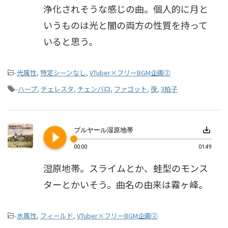
浄化されそうな感じの曲。個人的に月と
いうものは光と闇の両方の性質を持って
いると思う。
-
光属性
,
特定シーンなし
,
VTuber×フリーBGM企画②
-
ハープ
,
チェレスタ
,
チェンバロ
,
ファゴット
,
夜
,
3拍子
play_circle_filled
save_alt
ブルヤール湿原地帯
00:00
01:49
湿原地帯。スライムとか、蛙型のモンス
ターとかいそう。曲名の由来は霧ヶ峰。
-
水属性
,
フィールド
,
VTuber×フリーBGM企画②