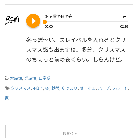
play_circle_filled
save_alt
ある雪の日の夜
00:00
02:28
冬っぽ～い。スレイベルを入れるとクリ
スマス感も出ますね。多分、クリスマス
のちょっと前の夜くらい。しらんけど。
-
水属性
,
光属性
,
日常系
-
クリスマス
,
4拍子
,
冬
,
鉄琴
,
ゆったり
,
オーボエ
,
ハープ
,
フルート
,
夜
Next »