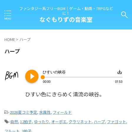
ファンタジー系フリーBGM｜ゲーム・動画・TRPGなど
に！
なぐもりずの音楽室
HOME
>
ハープ
ハープ
play_circle_filled
save_alt
ひすいの峡谷
00:00
01:53
ひすい色にきらめく清流の峡谷。
-
2026夏コミ予定
,
水属性
,
フィールド
-
自然
,
12拍子
,
ゆったり
,
オーボエ
,
クラリネット
,
ハープ
,
ファゴット
,
フルート
,
3拍子