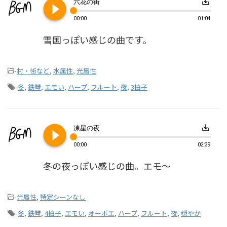
play_circle_filled
save_alt
六花の街
00:00
01:04
雪国っぽい感じの曲です。
-
村・街など
,
水属性
,
光属性
-
冬
,
鉄琴
,
エモい
,
ハープ
,
フルート
,
夜
,
3拍子
play_circle_filled
save_alt
凍星の夜
00:00
02:39
冬の夜っぽい感じの曲。エモ～
-
光属性
,
特定シーンなし
-
冬
,
鉄琴
,
4拍子
,
エモい
,
オーボエ
,
ハープ
,
フルート
,
夜
,
穏やか