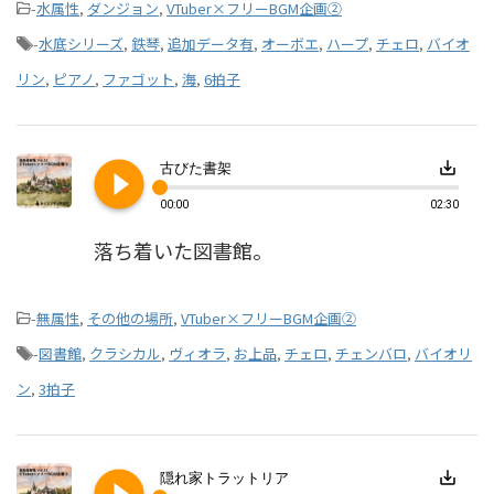
-
水属性
,
ダンジョン
,
VTuber×フリーBGM企画②
-
水底シリーズ
,
鉄琴
,
追加データ有
,
オーボエ
,
ハープ
,
チェロ
,
バイオ
リン
,
ピアノ
,
ファゴット
,
海
,
6拍子
play_circle_filled
save_alt
古びた書架
00:00
02:30
落ち着いた図書館。
-
無属性
,
その他の場所
,
VTuber×フリーBGM企画②
-
図書館
,
クラシカル
,
ヴィオラ
,
お上品
,
チェロ
,
チェンバロ
,
バイオリ
ン
,
3拍子
save_alt
隠れ家トラットリア