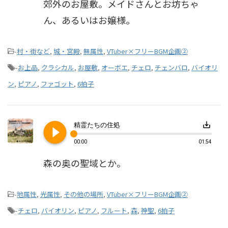
郊外のお屋敷。メイドさんとお坊ちゃ
ん、あるいはお嬢様。
-
村・街など
,
城・宮殿
,
無属性
,
VTuber×フリーBGM企画②
-
お上品
,
クラシカル
,
お屋敷
,
オーボエ
,
チェロ
,
チェンバロ
,
バイオリ
ン
,
ピアノ
,
ファゴット
,
6拍子
play_circle_filled
save_alt
精霊たちの住処
00:00
01:54
森の奥の聖域とか。
-
地属性
,
光属性
,
その他の場所
,
VTuber×フリーBGM企画②
-
チェロ
,
バイオリン
,
ピアノ
,
フルート
,
森
,
神聖
,
6拍子