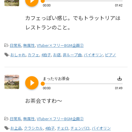
play_circle_filled
00:00
01:42
カフェっぽい感じ。でもトラットリアは
レストランのこと。
-
日常系
,
無属性
,
VTuber×フリーBGM企画②
-
おしゃれ
,
カフェ
,
4拍子
,
お店
,
非ループ曲
,
バイオリン
,
ピアノ
play_circle_filled
save_alt
まったりお茶会
00:00
01:49
お茶会ですわ～
-
日常系
,
無属性
,
VTuber×フリーBGM企画②
-
お上品
,
クラシカル
,
4拍子
,
チェロ
,
チェンバロ
,
バイオリン