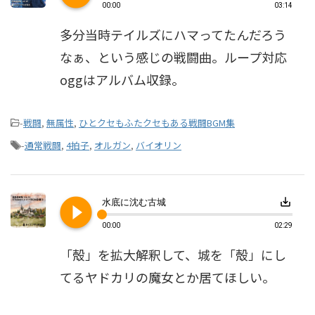
00:00
03:14
多分当時テイルズにハマってたんだろう
なぁ、という感じの戦闘曲。ループ対応
oggはアルバム収録。
-
戦闘
,
無属性
,
ひとクセもふたクセもある戦闘BGM集
-
通常戦闘
,
4拍子
,
オルガン
,
バイオリン
play_circle_filled
save_alt
水底に沈む古城
00:00
02:29
「殻」を拡大解釈して、城を「殻」にし
てるヤドカリの魔女とか居てほしい。