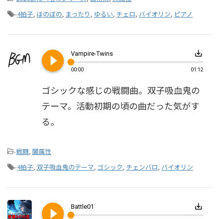
-
4拍子
,
ほのぼの
,
まったり
,
ゆるい
,
チェロ
,
バイオリン
,
ピアノ
play_circle_filled
save_alt
Vampire-Twins
00:00
01:12
ゴシックな感じの戦闘曲。双子吸血鬼の
テーマ。活動初期の頃の曲だった気がす
る。
-
戦闘
,
闇属性
-
4拍子
,
双子吸血鬼のテーマ
,
ゴシック
,
チェンバロ
,
バイオリン
play_circle_filled
save_alt
Battle01