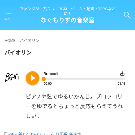
ファンタジー系フリーBGM｜ゲーム・動画・TRPGなど
に！
なぐもりずの音楽室
HOME
>
バイオリン
バイオリン
play_circle_filled
save_alt
Broccoli
00:00
01:18
ピアノや弦でゆるいかんじ。ブロッコリ
ーをゆでるとちょっと反応もらえてうれ
しい。
-
2026新たべものシリーズ
,
日常系
,
無属性