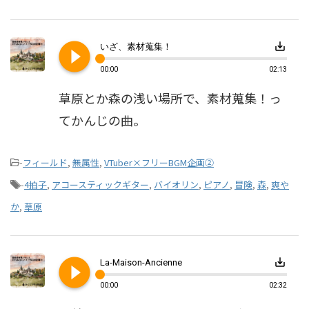
play_circle_filled
save_alt
いざ、素材蒐集！
00:00
02:13
草原とか森の浅い場所で、素材蒐集！っ
てかんじの曲。
-
フィールド
,
無属性
,
VTuber×フリーBGM企画②
-
4拍子
,
アコースティックギター
,
バイオリン
,
ピアノ
,
冒険
,
森
,
爽や
か
,
草原
play_circle_filled
save_alt
La-Maison-Ancienne
00:00
02:32