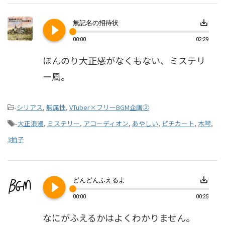
play_circle_filled
save_alt
無記名の招待状
00:00
02:29
ほんのり大正感がなくもない、ミステリ
ー風。
-
シリアス
,
無属性
,
VTuber×フリーBGM企画②
-
大正浪漫
,
ミステリー
,
アコーディオン
,
あやしい
,
ピチカート
,
木琴
,
3拍子
play_circle_filled
save_alt
どんどんふえるよ
00:00
00:25
なにがふえるかはよくわかりません。