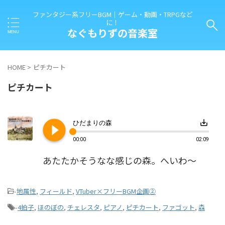
ファンタジー系フリーBGM｜ゲーム・動画・TRPGなど
に！
なぐもりずの音楽室
HOME
>
ピチカート
ピチカート
play_circle_filled
save_alt
ひだまりの森
00:00
02:09
あたたかそうなな感じの森。へいわ～
-
地属性
,
フィールド
,
VTuber×フリーBGM企画②
-
4拍子
,
ほのぼの
,
チェレスタ
,
ピアノ
,
ピチカート
,
ファゴット
,
森