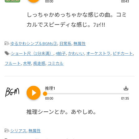
00:00
00:43
しっちゃかめっちゃかな感じの曲。コミ
カルでスピーディな感じ。ﾌｮｲ!!
-
ゆるかわシンプルBGMs③
,
日常系
,
無属性
-
ショート尺（1分未満）
,
4拍子
,
かわいい
,
オーケストラ
,
ピチカート
,
フルート
,
木琴
,
疾走感
,
コミカル
play_circle_filled
save_alt
推理1
00:00
01:35
推理シーンとか。あやしめ。
-
シリアス
,
無属性