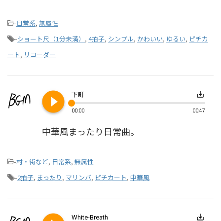
-
日常系
,
無属性
-
ショート尺（1分未満）
,
4拍子
,
シンプル
,
かわいい
,
ゆるい
,
ピチカ
ート
,
リコーダー
play_circle_filled
save_alt
下町
00:00
00:47
中華風まったり日常曲。
-
村・街など
,
日常系
,
無属性
-
2拍子
,
まったり
,
マリンバ
,
ピチカート
,
中華風
save_alt
White-Breath