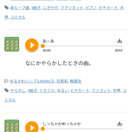
-
非ループ曲
,
4拍子
,
にぎやか
,
クラリネット
,
ピアノ
,
ピチカート
,
木
琴
,
コミカル
play_circle_filled
save_alt
あ～あ
00:00
00:43
なにかやらかしたときの曲。
-
ゆるかわシンプルBGMs③
,
日常系
,
無属性
-
やらかし
,
4拍子
,
ぐだぐだ
,
ゆるい
,
ピチカート
,
ファゴット
,
木琴
,
コ
ミカル
play_circle_filled
save_alt
しっちゃかめっちゃか