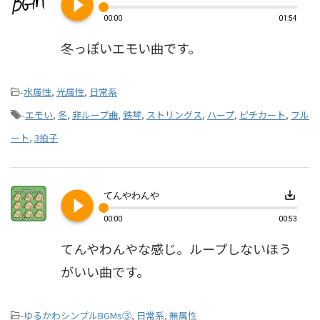
play_circle_filled
00:00
01:54
冬っぽいエモい曲です。
-
水属性
,
光属性
,
日常系
-
エモい
,
冬
,
非ループ曲
,
鉄琴
,
ストリングス
,
ハープ
,
ピチカート
,
フル
ート
,
3拍子
play_circle_filled
save_alt
てんやわんや
00:00
00:53
てんやわんやな感じ。ループしないほう
がいい曲です。
-
ゆるかわシンプルBGMs③
,
日常系
,
無属性