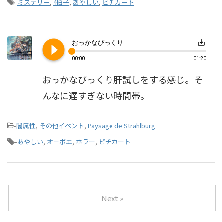
-
ミステリー
,
4拍子
,
あやしい
,
ピチカート
play_circle_filled
save_alt
おっかなびっくり
00:00
01:20
おっかなびっくり肝試しをする感じ。そ
んなに遅すぎない時間帯。
-
闇属性
,
その他イベント
,
Paysage de Strahlburg
-
あやしい
,
オーボエ
,
ホラー
,
ピチカート
Next »