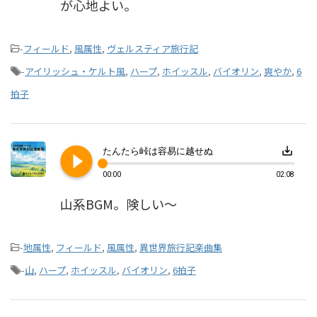
が心地よい。
-
フィールド
,
風属性
,
ヴェルスティア旅行記
-
アイリッシュ・ケルト風
,
ハープ
,
ホイッスル
,
バイオリン
,
爽やか
,
6
拍子
play_circle_filled
save_alt
たんたら峠は容易に越せぬ
00:00
02:08
山系BGM。険しい～
-
地属性
,
フィールド
,
風属性
,
異世界旅行記楽曲集
-
山
,
ハープ
,
ホイッスル
,
バイオリン
,
6拍子