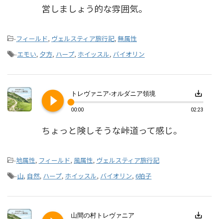
営しましょう的な雰囲気。
-
フィールド
,
ヴェルスティア旅行記
,
無属性
-
エモい
,
夕方
,
ハープ
,
ホイッスル
,
バイオリン
play_circle_filled
save_alt
トレヴァニア-オルダニア領境
00:00
02:23
ちょっと険しそうな峠道って感じ。
-
地属性
,
フィールド
,
風属性
,
ヴェルスティア旅行記
-
山
,
自然
,
ハープ
,
ホイッスル
,
バイオリン
,
6拍子
save_alt
山間の村トレヴァニア