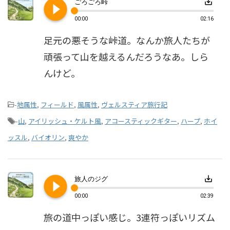
play_circle_filled
save_alt
ごろごろ峠
00:00
02:16
足元の悪そうな峠道。なんか旅人たちが
頑張って山を越えるんだろうなあ。しら
んけど。
-
地属性
,
フィールド
,
風属性
,
ヴェルスティア旅行記
-
山
,
アイリッシュ・ケルト風
,
アコースティックギター
,
ハープ
,
ホイ
ッスル
,
バイオリン
,
爽やか
play_circle_filled
save_alt
旅人のジグ
00:00
02:39
旅の道中っぽい感じ。3連符っぽいリズム