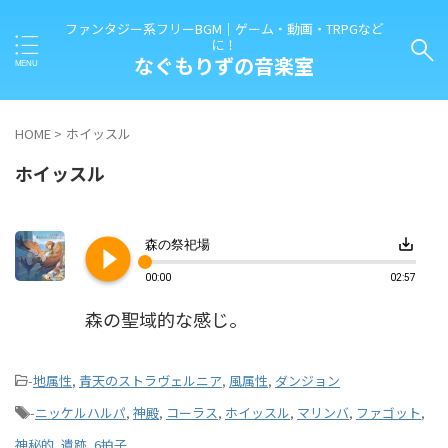
ファンタジー系フリーBGM｜ゲーム・動画・TRPGなど
に！
なぐもりずの音楽室
HOME
>
ホイッスル
ホイッスル
play_circle_filled
save_alt
森の祭祀場
00:00
02:57
森の聖域的な感じ。
-
地属性
,
青天のストラヴェルニア
,
風属性
,
ダンジョン
-
ニッケルハルパ
,
神殿
,
コーラス
,
ホイッスル
,
マリンバ
,
ファゴット
,
神秘的
,
遺跡
,
6拍子