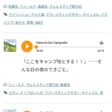
-
地属性
,
フィールド
,
風属性
,
ヴェルスティア旅行記
-
アイリッシュ・ケルト風
,
アコースティックギター
,
ホイッスル
,
バグ
パイプ
,
爽やか
,
草原
,
6拍子
play_circle_filled
save_alt
Here-is-Our-Campsite
00:00
02:19
「ここをキャンプ地とする！！」……そ
んな日の夜のできごと。
-
フィールド
,
ヴェルスティア旅行記
,
無属性
-
エモい
,
ドリアはいいぞ
,
アコースティックギター
,
ホイッスル
,
夜