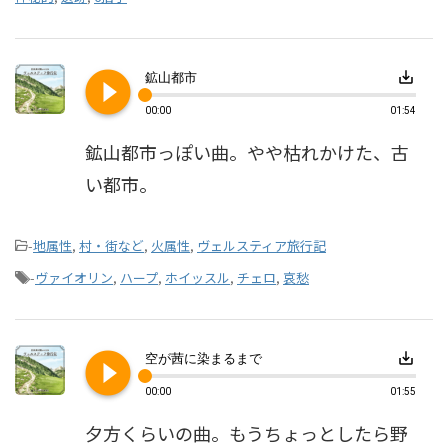
play_circle_filled
save_alt
鉱山都市
00:00
01:54
鉱山都市っぽい曲。やや枯れかけた、古
い都市。
-
地属性
,
村・街など
,
火属性
,
ヴェルスティア旅行記
-
ヴァイオリン
,
ハープ
,
ホイッスル
,
チェロ
,
哀愁
play_circle_filled
save_alt
空が茜に染まるまで
00:00
01:55
夕方くらいの曲。もうちょっとしたら野