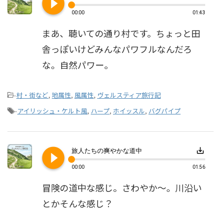
play_circle_filled
00:00
01:43
まあ、聴いての通り村です。ちょっと田
舎っぽいけどみんなパワフルなんだろ
な。自然パワー。
-
村・街など
,
地属性
,
風属性
,
ヴェルスティア旅行記
-
アイリッシュ・ケルト風
,
ハープ
,
ホイッスル
,
バグパイプ
play_circle_filled
save_alt
旅人たちの爽やかな道中
00:00
01:56
冒険の道中な感じ。さわやか～。川沿い
とかそんな感じ？