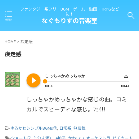
ファンタジー系フリーBGM｜ゲーム・動画・TRPGなど
に！
なぐもりずの音楽室
HOME
>
疾走感
疾走感
play_circle_filled
save_alt
しっちゃかめっちゃか
00:00
00:43
しっちゃかめっちゃかな感じの曲。コミ
カルでスピーディな感じ。ﾌｮｲ!!
-
ゆるかわシンプルBGMs③
,
日常系
,
無属性
-
ショート尺（1分未満）
,
4拍子
,
かわいい
,
オーケストラ
,
ピチカート
,