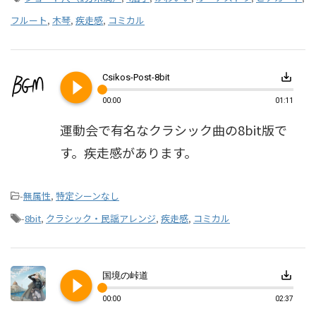
フルート
,
木琴
,
疾走感
,
コミカル
play_circle_filled
save_alt
Csikos-Post-8bit
00:00
01:11
運動会で有名なクラシック曲の8bit版で
す。疾走感があります。
-
無属性
,
特定シーンなし
-
8bit
,
クラシック・民謡アレンジ
,
疾走感
,
コミカル
play_circle_filled
save_alt
国境の峠道
00:00
02:37