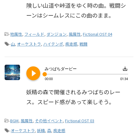
険しい山道や峠道をゆく時の曲。戦闘シ
ーンはシームレスにこの曲のまま。
-
地属性
,
フィールド
,
ダンジョン
,
風属性
,
Fictional OST 04
-
山
,
オーケストラ
,
ハイテンポ
,
疾走感
,
戦闘
play_circle_filled
save_alt
みつばちダービー
00:00
01:34
妖精の森で開催されるみつばちのレー
ス。スピード感があって楽しそう。
-
BGM
,
風属性
,
その他イベント
,
Fictional OST 03
-
オーケストラ
,
妖精
,
森
,
疾走感