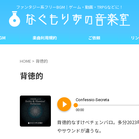
ファンタジー系フリーBGM｜ゲーム・動画・TRPGなどに！
GM
楽曲利用規約
ご依頼
リン
HOME
>
背徳的
背徳的
play_circle_filled
Confessio-Secreta
00:00
背徳的なすけべチェンバロ。多分202
やサウンドが違うな。