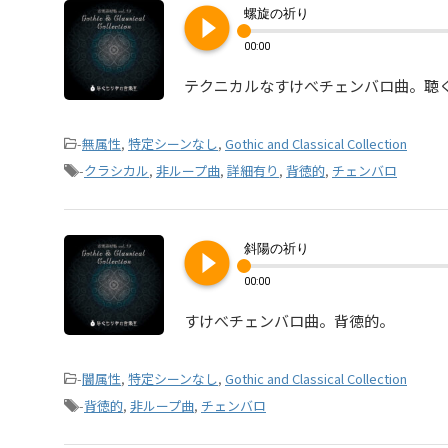
play_circle_filled
螺旋の祈り
00:00
テクニカルなすけべチェンバロ曲。聴
-
無属性
,
特定シーンなし
,
Gothic and Classical Collection
-
クラシカル
,
非ループ曲
,
詳細有り
,
背徳的
,
チェンバロ
play_circle_filled
斜陽の祈り
00:00
すけべチェンバロ曲。背徳的。
-
闇属性
,
特定シーンなし
,
Gothic and Classical Collection
-
背徳的
,
非ループ曲
,
チェンバロ