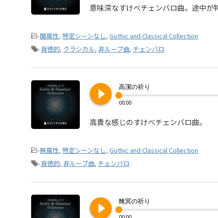
意味深なすけべチェンバロ曲。途中が
-
闇属性
,
特定シーンなし
,
Gothic and Classical Collection
-
背徳的
,
クラシカル
,
非ループ曲
,
チェンバロ
play_circle_filled
高潔の祈り
00:00
高貴な感じのすけべチェンバロ曲。
-
無属性
,
特定シーンなし
,
Gothic and Classical Collection
-
背徳的
,
非ループ曲
,
チェンバロ
play_circle_filled
馣冥の祈り
00:00