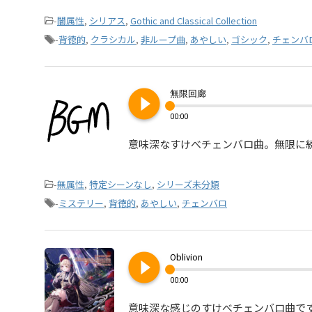
-
闇属性
,
シリアス
,
Gothic and Classical Collection
-
背徳的
,
クラシカル
,
非ループ曲
,
あやしい
,
ゴシック
,
チェンバ
play_circle_filled
無限回廊
00:00
意味深なすけべチェンバロ曲。無限に
-
無属性
,
特定シーンなし
,
シリーズ未分類
-
ミステリー
,
背徳的
,
あやしい
,
チェンバロ
play_circle_filled
Oblivion
00:00
意味深な感じのすけべチェンバロ曲で