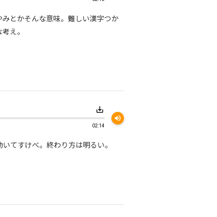
やみとかそんな意味。難しい漢字つか
な考え。
save_alt
volume_up
02:14
動いてすけべ。終わり方は明るい。