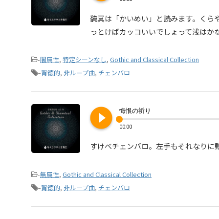
馣冥は「かいめい」と読みます。くら
っとけばカッコいいでしょって浅はか
-
闇属性
,
特定シーンなし
,
Gothic and Classical Collection
-
背徳的
,
非ループ曲
,
チェンバロ
play_circle_filled
悔恨の祈り
00:00
すけべチェンバロ。左手もそれなりに
-
無属性
,
Gothic and Classical Collection
-
背徳的
,
非ループ曲
,
チェンバロ