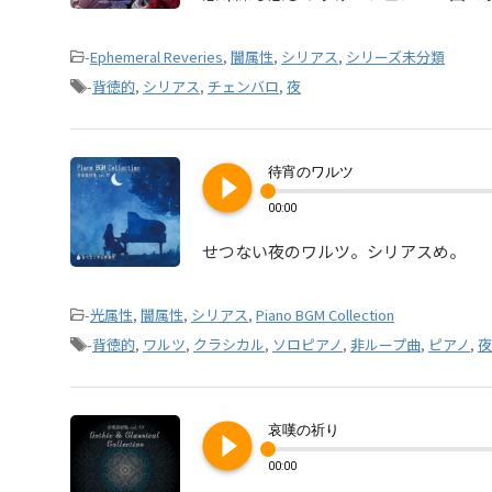
-
Ephemeral Reveries
,
闇属性
,
シリアス
,
シリーズ未分類
-
背徳的
,
シリアス
,
チェンバロ
,
夜
play_circle_filled
待宵のワルツ
00:00
せつない夜のワルツ。シリアスめ。
-
光属性
,
闇属性
,
シリアス
,
Piano BGM Collection
-
背徳的
,
ワルツ
,
クラシカル
,
ソロピアノ
,
非ループ曲
,
ピアノ
,
夜
play_circle_filled
哀嘆の祈り
00:00