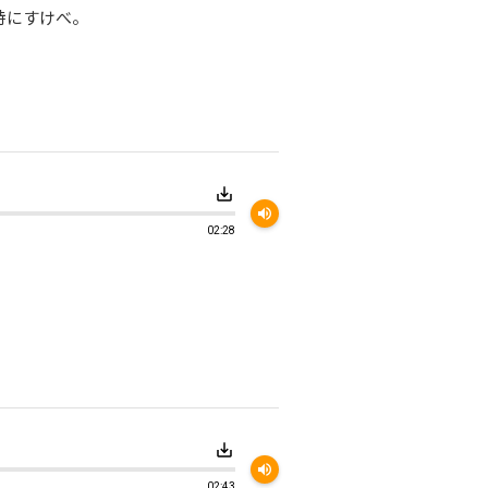
特にすけべ。
save_alt
volume_up
02:28
save_alt
volume_up
02:43