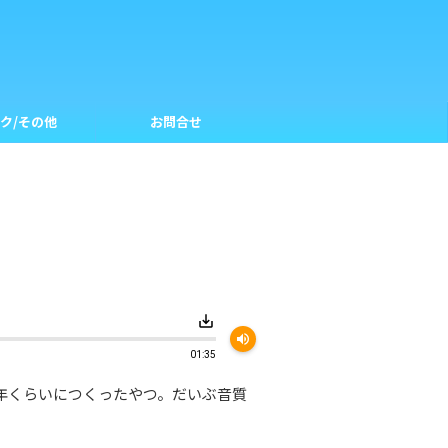
ク/その他
お問合せ
save_alt
volume_up
01:35
3年くらいにつくったやつ。だいぶ音質