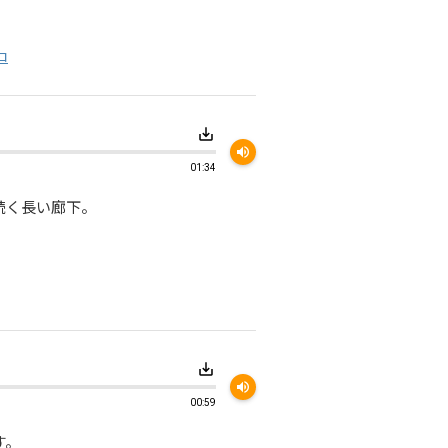
ロ
save_alt
volume_up
01:34
続く長い廊下。
save_alt
volume_up
00:59
す。