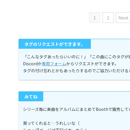
1
2
Next 
タグのリクエストができます。
「こんなタグあったらいいのに！」「この曲にこのタグが
Discordか
専用フォーム
からリクエストができます。
タグの付け忘れとかもあったりするのでご協力いただける
みてね
シリーズ毎に楽曲をアルバムにまとめてBoothで販売し
買ってくれると…うれしいな（
ショップページは下記バナーから！