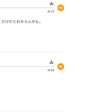
save_alt
volume_up
01:13
くだけだとわからんかも。
save_alt
volume_up
01:50