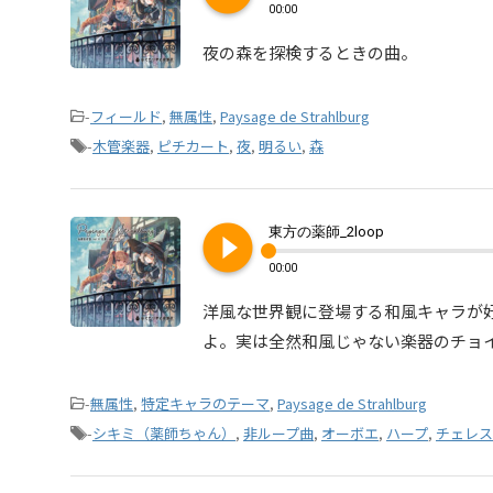
00:00
夜の森を探検するときの曲。
-
フィールド
,
無属性
,
Paysage de Strahlburg
-
木管楽器
,
ピチカート
,
夜
,
明るい
,
森
play_circle_filled
東方の薬師_2loop
00:00
洋風な世界観に登場する和風キャラが
よ。実は全然和風じゃない楽器のチョ
-
無属性
,
特定キャラのテーマ
,
Paysage de Strahlburg
-
シキミ（薬師ちゃん）
,
非ループ曲
,
オーボエ
,
ハープ
,
チェレス