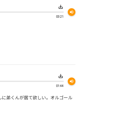
save_alt
volume_up
03:21
save_alt
volume_up
01:44
んに弟くんが居て欲しい。オルゴール