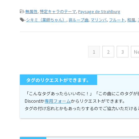
-
無属性
,
特定キャラのテーマ
,
Paysage de Strahlburg
-
シキミ（薬師ちゃん）
,
非ループ曲
,
マリンバ
,
フルート
,
和風
,
1
2
3
Ne
タグのリクエストができます。
「こんなタグあったらいいのに！」「この曲にこのタグが
Discordか
専用フォーム
からリクエストができます。
タグの付け忘れとかもあったりするのでご協力いただける