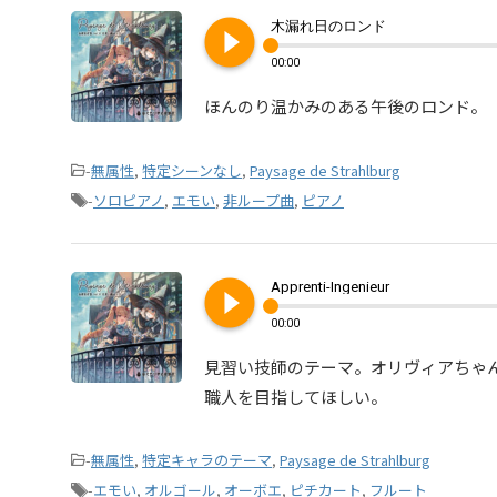
play_circle_filled
木漏れ日のロンド
00:00
ほんのり温かみのある午後のロンド。
-
無属性
,
特定シーンなし
,
Paysage de Strahlburg
-
ソロピアノ
,
エモい
,
非ループ曲
,
ピアノ
play_circle_filled
Apprenti-Ingenieur
00:00
見習い技師のテーマ。オリヴィアちゃ
職人を目指してほしい。
-
無属性
,
特定キャラのテーマ
,
Paysage de Strahlburg
-
エモい
,
オルゴール
,
オーボエ
,
ピチカート
,
フルート