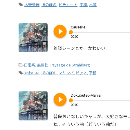
-
木管楽器
,
ほのぼの
,
ピチカート
,
平和
,
木琴
play_circle_filled
Causerie
00:00
雑談シーンとか。かわいい。
-
日常系
,
無属性
,
Paysage de Strahlburg
-
かわいい
,
ほのぼの
,
マリンバ
,
ピアノ
,
平和
play_circle_filled
Dokubutsu-Mania
00:00
普段おとなしいキャラが、大好きなモ
ね。そういう曲（どういう曲だ）