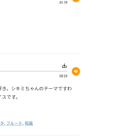
01:19
save_alt
volume_up
03:23
好き。シキミちゃんのテーマですわ
イスです。
タ
,
フルート
,
和風