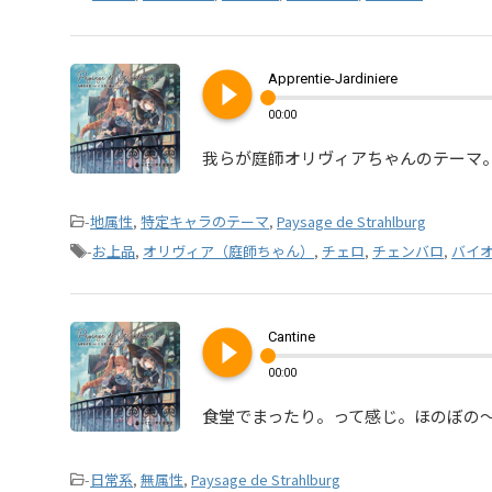
play_circle_filled
Apprentie-Jardiniere
00:00
我らが庭師オリヴィアちゃんのテーマ
-
地属性
,
特定キャラのテーマ
,
Paysage de Strahlburg
-
お上品
,
オリヴィア（庭師ちゃん）
,
チェロ
,
チェンバロ
,
バイ
play_circle_filled
Cantine
00:00
食堂でまったり。って感じ。ほのぼの
-
日常系
,
無属性
,
Paysage de Strahlburg