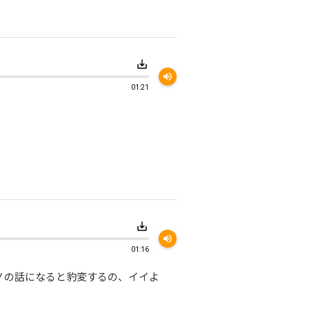
save_alt
volume_up
01:21
save_alt
volume_up
01:16
ノの話になると豹変するの、イイよ