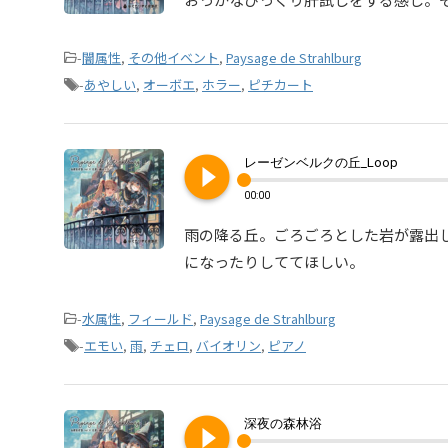
-
闇属性
,
その他イベント
,
Paysage de Strahlburg
-
あやしい
,
オーボエ
,
ホラー
,
ピチカート
play_circle_filled
レーゼンベルクの丘_Loop
00:00
雨の降る丘。ごろごろとした岩が露出
になったりしててほしい。
-
水属性
,
フィールド
,
Paysage de Strahlburg
-
エモい
,
雨
,
チェロ
,
バイオリン
,
ピアノ
play_circle_filled
深夜の森林浴