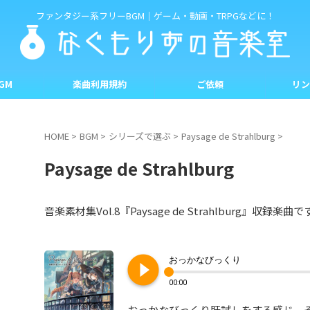
ファンタジー系フリーBGM｜ゲーム・動画・TRPGなどに！
GM
楽曲利用規約
ご依頼
リン
HOME
>
BGM
>
シリーズで選ぶ
>
Paysage de Strahlburg
>
Paysage de Strahlburg
音楽素材集Vol.8『Paysage de Strahlburg』収
play_circle_filled
おっかなびっくり
00:00
おっかなびっくり肝試しをする感じ。