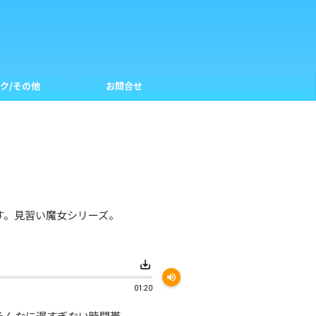
ク/その他
お問合せ
録楽曲です。見習い魔女シリーズ。
save_alt
volume_up
01:20
そんなに遅すぎない時間帯。