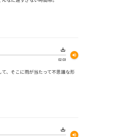
save_alt
volume_up
02:03
して、そこに雨が当たって不思議な形
save_alt
volume_up