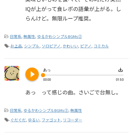
IQが上がって食レポの語彙が上がる。し
らんけど。無限ループ推奨。
-
日常系
,
無属性
,
ゆるかわシンプルBGMs②
-
お上品
,
シンプル
,
ソロピアノ
,
かわいい
,
ピアノ
,
コミカル
play_circle_filled
save_alt
あっ
00:00
01:50
あっ って感じの曲。さいごで台無し。
-
日常系
,
ゆるかわシンプルBGMs②
,
無属性
-
ぐだぐだ
,
ゆるい
,
ファゴット
,
リコーダー