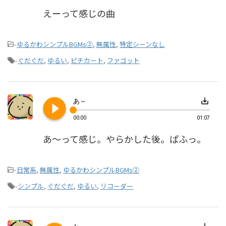
えーって感じの曲
-
ゆるかわシンプルBGMs②
,
無属性
,
特定シーンなし
-
ぐだぐだ
,
ゆるい
,
ピチカート
,
ファゴット
play_circle_filled
save_alt
あ～
00:00
01:07
あ～って感じ。やらかした後。ぱふっ。
-
日常系
,
無属性
,
ゆるかわシンプルBGMs②
-
シンプル
,
ぐだぐだ
,
ゆるい
,
リコーダー