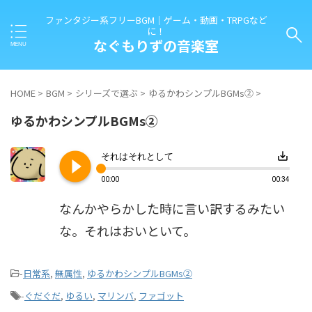
ファンタジー系フリーBGM｜ゲーム・動画・TRPGなど
に！
なぐもりずの音楽室
HOME
>
BGM
>
シリーズで選ぶ
>
ゆるかわシンプルBGMs②
>
ゆるかわシンプルBGMs②
play_circle_filled
save_alt
それはそれとして
00:00
00:34
なんかやらかした時に言い訳するみたい
な。それはおいといて。
-
日常系
,
無属性
,
ゆるかわシンプルBGMs②
-
ぐだぐだ
,
ゆるい
,
マリンバ
,
ファゴット