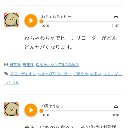
play_circle_filled
save_alt
わちゃわちゃピー
00:00
01:37
わちゃわちゃでピー。リコーダーがどん
どんヤバくなります。
-
日常系
,
無属性
,
ゆるかわシンプルBGMs②
-
アコーディオン
,
へたっぴリコーダー
,
にぎやか
,
ゆるい
,
リコーダー
,
コミカル
play_circle_filled
save_alt
IQ高そうな曲
00:00
00:30
美味しいものを食べて、その時だけ突然