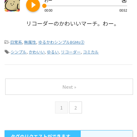
play_circle_filled
save_alt
わー
00:00
00:52
リコーダーのかわいいマーチ。わー。
-
日常系
,
無属性
,
ゆるかわシンプルBGMs②
-
シンプル
,
かわいい
,
ゆるい
,
リコーダー
,
コミカル
Next »
1
2
タグのリクエストができます。