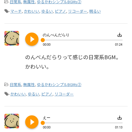
-
日常系
,
無属性
,
ゆるかわシンプルBGMs②
-
マーチ
,
かわいい
,
ゆるい
,
ピアノ
,
リコーダー
,
明るい
play_circle_filled
save_alt
のんべんだらり
00:00
01:24
のんべんだらりって感じの日常系BGM。
かわいい。
-
日常系
,
無属性
,
ゆるかわシンプルBGMs②
-
かわいい
,
ゆるい
,
ピアノ
,
リコーダー
play_circle_filled
save_alt
えー
00:00
01:13