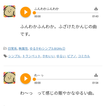
play_circle_filled
save_alt
ふんわかふんわか
00:00
01:43
ふんわかふんわか。ふざけたかんじの曲
です。
-
日常系
,
無属性
,
ゆるかわシンプルBGMs②
-
シンプル
,
トランペット
,
かわいい
,
ゆるい
,
ピアノ
,
コミカル
play_circle_filled
save_alt
わ～っ
00:00
01:54
わ～っ って感じの賑やかなゆるい曲。