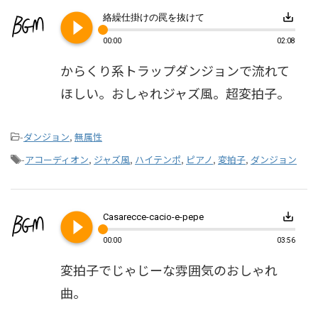
play_circle_filled
save_alt
絡繰仕掛けの罠を抜けて
00:00
02:08
からくり系トラップダンジョンで流れて
ほしい。おしゃれジャズ風。超変拍子。
-
ダンジョン
,
無属性
-
アコーディオン
,
ジャズ風
,
ハイテンポ
,
ピアノ
,
変拍子
,
ダンジョン
play_circle_filled
save_alt
Casarecce-cacio-e-pepe
00:00
03:56
変拍子でじゃじーな雰囲気のおしゃれ
曲。