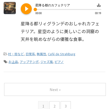
play_circle_filled
save_alt
星降る都のカフェテリア
00:00
03:19
星降る都リィグランデのおしゃれカフェ
テリア。星空のように美しいこの洞窟の
天井を眺めながらの優雅な食事。
-
村・街など
,
日常系
,
無属性
,
Café de Strahlburg
-
お上品
,
アップテンポ
,
ジャズ風
,
ピアノ
Next »
1
2
3