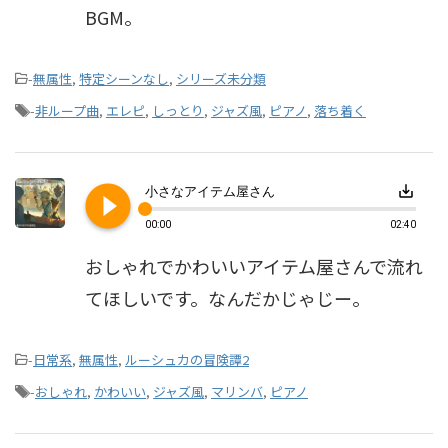
BGM。
-
無属性
,
特定シーンなし
,
シリーズ未分類
-
非ループ曲
,
エレピ
,
しっとり
,
ジャズ風
,
ピアノ
,
落ち着く
play_circle_filled
save_alt
小さなアイテム屋さん
00:00
02:40
おしゃれでかわいいアイテム屋さんで流れ
てほしいです。なんだかじゃじー。
-
日常系
,
無属性
,
ルーシュカの冒険譚2
-
おしゃれ
,
かわいい
,
ジャズ風
,
マリンバ
,
ピアノ