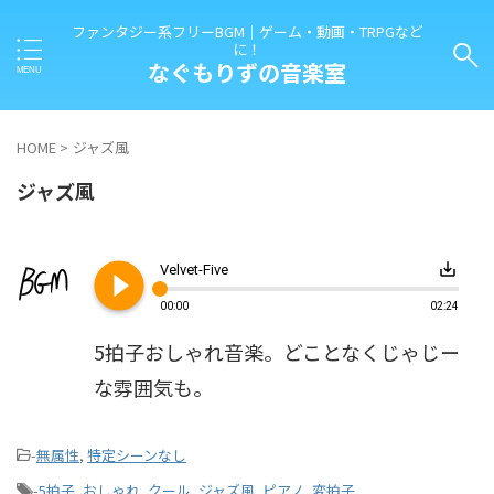
ファンタジー系フリーBGM｜ゲーム・動画・TRPGなど
に！
なぐもりずの音楽室
HOME
>
ジャズ風
ジャズ風
play_circle_filled
save_alt
Velvet-Five
00:00
02:24
5拍子おしゃれ音楽。どことなくじゃじー
な雰囲気も。
-
無属性
,
特定シーンなし
-
5拍子
,
おしゃれ
,
クール
,
ジャズ風
,
ピアノ
,
変拍子