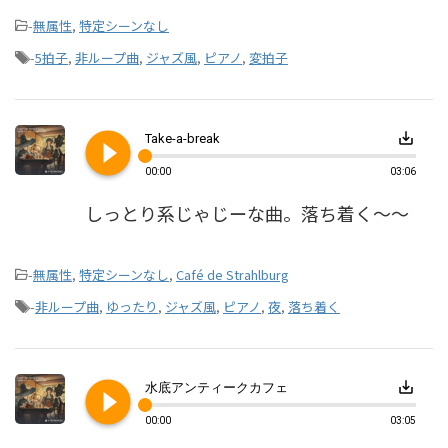
-
無属性
,
特定シーンなし
-
5拍子
,
非ループ曲
,
ジャズ風
,
ピアノ
,
変拍子
play_circle_filled
save_alt
Take-a-break
00:00
03:06
しっとり系じゃじーな曲。落ち着く～～
-
無属性
,
特定シーンなし
,
Café de Strahlburg
-
非ループ曲
,
ゆったり
,
ジャズ風
,
ピアノ
,
夜
,
落ち着く
play_circle_filled
save_alt
水底アンティークカフェ
00:00
03:05