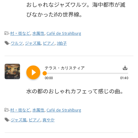
おしゃれなジャズワルツ。海中都市が滅
びなかったifの世界線。
-
村・街など
,
水属性
,
Café de Strahlburg
-
ワルツ
,
ジャズ風
,
ピアノ
,
3拍子
play_circle_filled
save_alt
テラス・カリスティア
00:00
01:40
水の都のおしゃれカフェって感じの曲。
-
村・街など
,
水属性
,
Café de Strahlburg
-
ジャズ風
,
ピアノ
,
爽やか