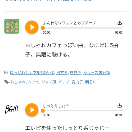
play_circle_filled
save_alt
ふんわりシフォンとカプチーノ
00:00
03:05
おしゃれカフェっぽい曲。なにげに5拍
子。無限に聴ける。
-
ゆるかわシンプルBGMs③
,
日常系
,
無属性
,
シリーズ未分類
-
おしゃれ
,
カフェ
,
ジャズ風
,
ピアノ
,
変拍子
,
明るい
play_circle_filled
save_alt
しっとりした曲
00:00
01:34
エレピを使ったしっとり系じゃじー