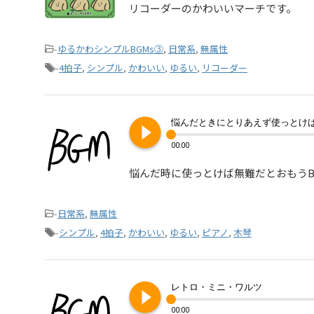
リコーダーのかわいいマーチです。
-
ゆるかわシンプルBGMs③
,
日常系
,
無属性
-
4拍子
,
シンプル
,
かわいい
,
ゆるい
,
リコーダー
play_circle_filled
悩んだときにとりあえず使っとけば
00:00
悩んだ時に使っとけば無難だとおもうB
-
日常系
,
無属性
-
シンプル
,
4拍子
,
かわいい
,
ゆるい
,
ピアノ
,
木琴
play_circle_filled
レトロ・ミニ・ワルツ
00:00