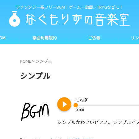
ファンタジー系フリーBGM｜ゲーム・動画・TRPGなどに！
GM
楽曲利用規約
ご依頼
リン
HOME
>
シンプル
シンプル
play_circle_filled
こねぎ
00:00
シンプルかわいいピアノ。シンプルイ