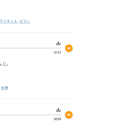
ラリネット
,
ピアノ
save_alt
volume_up
01:57
んじ。
,
木琴
save_alt
volume_up
00:59