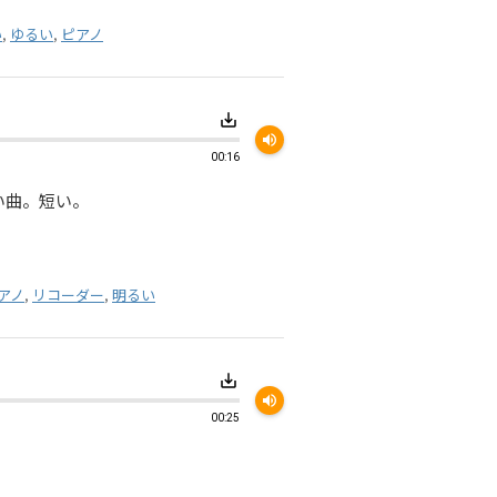
い
,
ゆるい
,
ピアノ
save_alt
volume_up
00:16
い曲。短い。
アノ
,
リコーダー
,
明るい
save_alt
volume_up
00:25