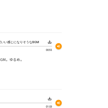
save_alt
いい感じになりそうなBGM
volume_up
00:55
GM。ゆるめ。
save_alt
volume_up
01:03