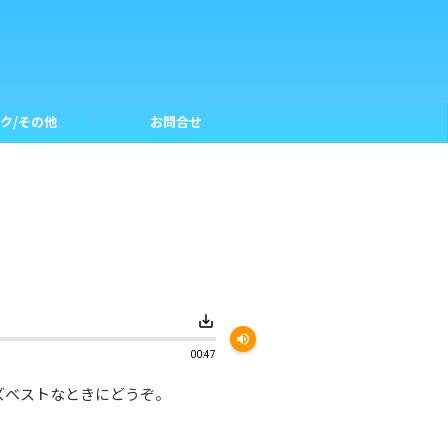
ク/その他
お問合せ
save_alt
volume_up
00:47
ズベストなときにどうぞ。