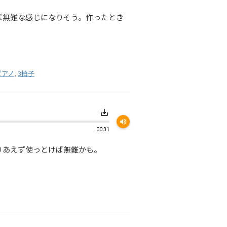
ば無難な感じになりそう。作ったとき
ピアノ
,
3拍子
save_alt
volume_up
00:31
りあえず使っとけば無難かも。