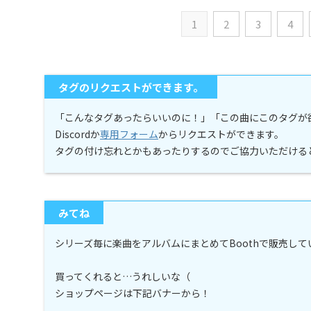
1
2
3
4
タグのリクエストができます。
「こんなタグあったらいいのに！」「この曲にこのタグが
Discordか
専用フォーム
からリクエストができます。
タグの付け忘れとかもあったりするのでご協力いただける
みてね
シリーズ毎に楽曲をアルバムにまとめてBoothで販売し
買ってくれると…うれしいな（
ショップページは下記バナーから！