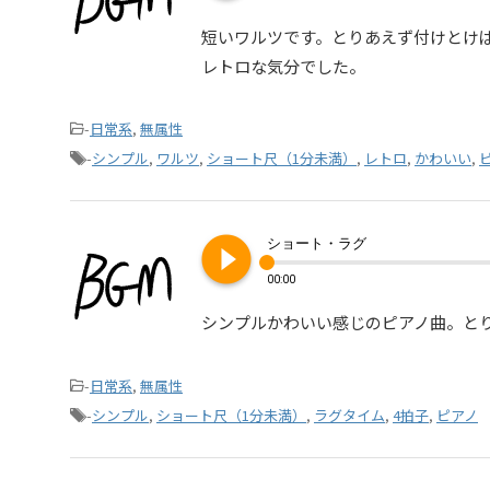
短いワルツです。とりあえず付けとけ
レトロな気分でした。
-
日常系
,
無属性
-
シンプル
,
ワルツ
,
ショート尺（1分未満）
,
レトロ
,
かわいい
,
play_circle_filled
ショート・ラグ
00:00
シンプルかわいい感じのピアノ曲。と
-
日常系
,
無属性
-
シンプル
,
ショート尺（1分未満）
,
ラグタイム
,
4拍子
,
ピアノ