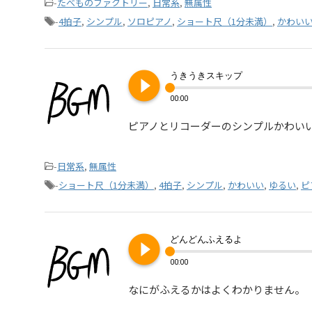
-
たべものファクトリー
,
日常系
,
無属性
-
4拍子
,
シンプル
,
ソロピアノ
,
ショート尺（1分未満）
,
かわい
play_circle_filled
うきうきスキップ
00:00
ピアノとリコーダーのシンプルかわい
-
日常系
,
無属性
-
ショート尺（1分未満）
,
4拍子
,
シンプル
,
かわいい
,
ゆるい
,
ピ
play_circle_filled
どんどんふえるよ
00:00
なにがふえるかはよくわかりません。