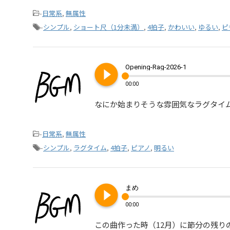
-
日常系
,
無属性
-
シンプル
,
ショート尺（1分未満）
,
4拍子
,
かわいい
,
ゆるい
,
ピ
play_circle_filled
Opening-Rag-2026-1
00:00
なにか始まりそうな雰囲気なラグタイム
-
日常系
,
無属性
-
シンプル
,
ラグタイム
,
4拍子
,
ピアノ
,
明るい
play_circle_filled
まめ
00:00
この曲作った時（12月）に節分の残り