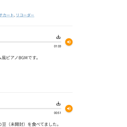
チカート
,
リコーダー
save_alt
volume_up
01:03
風ピアノBGMです。
save_alt
volume_up
00:51
の豆（未開封）を食べてました。