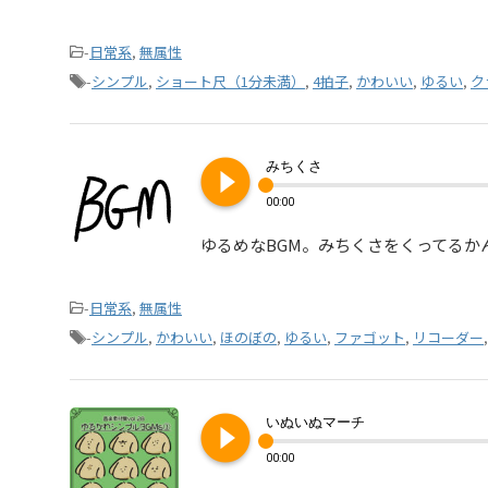
-
日常系
,
無属性
-
シンプル
,
ショート尺（1分未満）
,
4拍子
,
かわいい
,
ゆるい
,
ク
play_circle_filled
みちくさ
00:00
ゆるめなBGM。みちくさをくってるか
-
日常系
,
無属性
-
シンプル
,
かわいい
,
ほのぼの
,
ゆるい
,
ファゴット
,
リコーダー
play_circle_filled
いぬいぬマーチ
00:00