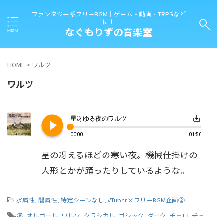
ファンタジー系フリーBGM｜ゲーム・動画・TRPGなど
に！
なぐもりずの音楽室
HOME
>
ワルツ
ワルツ
play_circle_filled
save_alt
星冴ゆる夜のワルツ
00:00
01:50
星の冴えるほどの寒い夜。機械仕掛けの
人形とかが踊ったりしているような。
-
水属性
,
闇属性
,
特定シーンなし
,
VTuber×フリーBGM企画②
-
冬
,
オルゴール
,
ワルツ
,
クラシカル
,
ゴシック
,
ダーク
,
チェロ
,
チェ