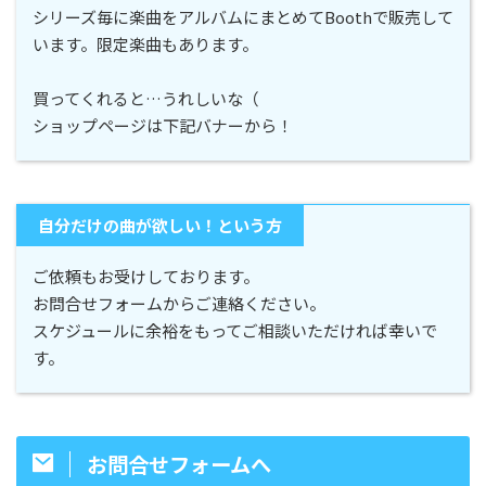
シリーズ毎に楽曲をアルバムにまとめてBoothで販売して
います。限定楽曲もあります。
買ってくれると…うれしいな（
ショップページは下記バナーから！
自分だけの曲が欲しい！という方
ご依頼もお受けしております。
お問合せフォームからご連絡ください。
スケジュールに余裕をもってご相談いただければ幸いで
す。
お問合せフォームへ