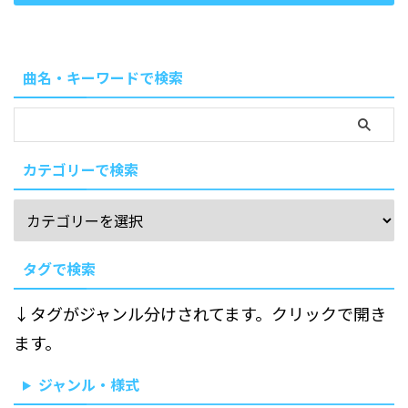
曲名・キーワードで検索
カテゴリーで検索
タグで検索
↓タグがジャンル分けされてます。クリックで開き
ます。
ジャンル・様式