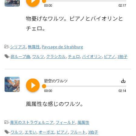
play_circle_filled
00:00
02:17
物憂げなワルツ。ピアノとバイオリンと
チェロ。
-
シリアス
,
無属性
,
Paysage de Strahlburg
-
非ループ曲
,
ワルツ
,
クラシカル
,
チェロ
,
バイオリン
,
ピアノ
,
3拍子
play_circle_filled
save_alt
碧空のワルツ
00:00
02:14
風属性な感じのワルツ。
-
青天のストラヴェルニア
,
フィールド
,
風属性
-
ワルツ
,
エモい
,
オーボエ
,
ピアノ
,
フルート
,
3拍子